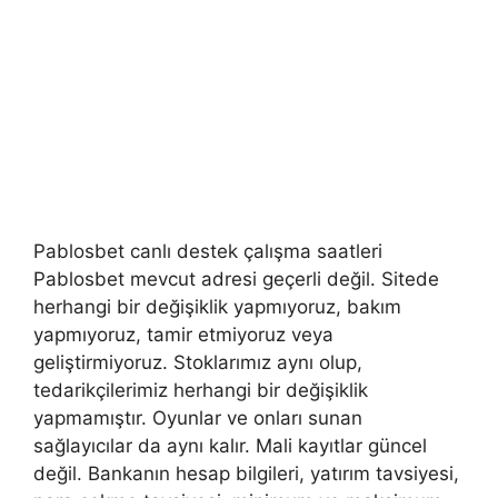
Pablosbet canlı destek çalışma saatleri
Pablosbet mevcut adresi geçerli değil. Sitede
herhangi bir değişiklik yapmıyoruz, bakım
yapmıyoruz, tamir etmiyoruz veya
geliştirmiyoruz. Stoklarımız aynı olup,
tedarikçilerimiz herhangi bir değişiklik
yapmamıştır. Oyunlar ve onları sunan
sağlayıcılar da aynı kalır. Mali kayıtlar güncel
değil. Bankanın hesap bilgileri, yatırım tavsiyesi,