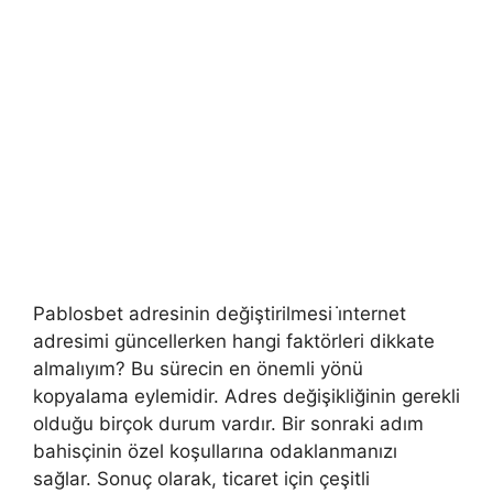
Pablosbet adresinin değiştirilmesi i̇nternet
adresimi güncellerken hangi faktörleri dikkate
almalıyım? Bu sürecin en önemli yönü
kopyalama eylemidir. Adres değişikliğinin gerekli
olduğu birçok durum vardır. Bir sonraki adım
bahisçinin özel koşullarına odaklanmanızı
sağlar. Sonuç olarak, ticaret için çeşitli