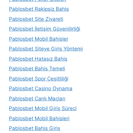
Pablosbet Rakipsiz Bahis
Pablosbet Site Ziyareti
Pablosbet İletişim Güvenilirliği
Pablosbet Mobil Bahisler
Pablosbet Siteye Giriş Yöntemi
Pablosbet Hatasız Bahis
Pablosbet Bahis Temeli
Pablosbet Spor Çeşitliliği
Pablosbet Casino Oynama
Pablosbet Canlı Maçları
Pablosbet Mobil Giriş Süreci
Pablosbet Mobil Bahisleri
Pablosbet Bahis Giriş