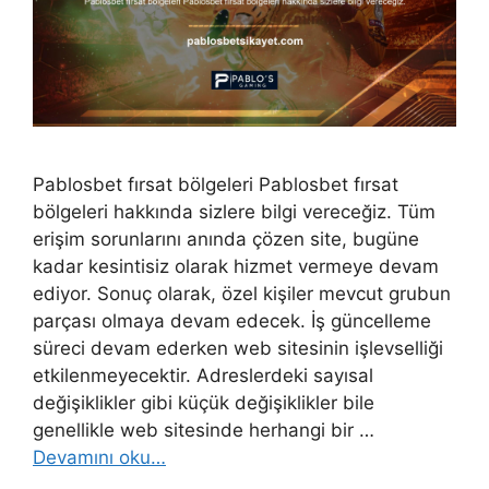
Pablosbet fırsat bölgeleri Pablosbet fırsat
bölgeleri hakkında sizlere bilgi vereceğiz. Tüm
erişim sorunlarını anında çözen site, bugüne
kadar kesintisiz olarak hizmet vermeye devam
ediyor. Sonuç olarak, özel kişiler mevcut grubun
parçası olmaya devam edecek. İş güncelleme
süreci devam ederken web sitesinin işlevselliği
etkilenmeyecektir. Adreslerdeki sayısal
değişiklikler gibi küçük değişiklikler bile
genellikle web sitesinde herhangi bir …
Devamını oku…