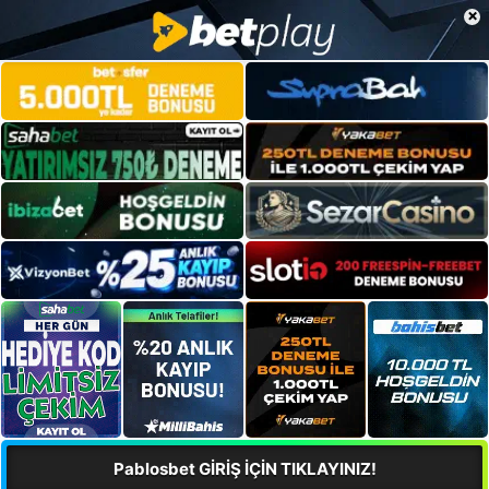
×
Pablosbet GİRİŞ İÇİN TIKLAYINIZ!