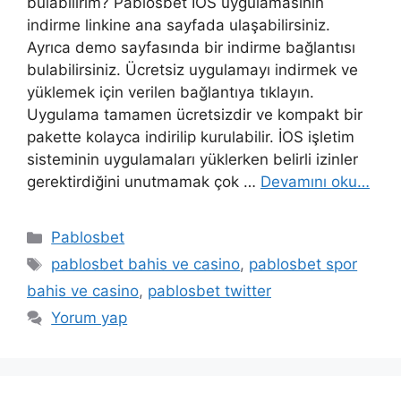
bulabilirim? Pablosbet İOS uygulamasının
indirme linkine ana sayfada ulaşabilirsiniz.
Ayrıca demo sayfasında bir indirme bağlantısı
bulabilirsiniz. Ücretsiz uygulamayı indirmek ve
yüklemek için verilen bağlantıya tıklayın.
Uygulama tamamen ücretsizdir ve kompakt bir
pakette kolayca indirilip kurulabilir. İOS işletim
sisteminin uygulamaları yüklerken belirli izinler
gerektirdiğini unutmamak çok …
Devamını oku…
Kategoriler
Pablosbet
Etiketler
pablosbet bahis ve casino
,
pablosbet spor
bahis ve casino
,
pablosbet twitter
Yorum yap