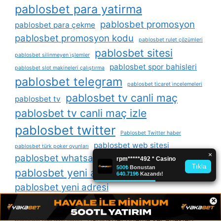
pablosbet para yatirma
pablosbet promosyon
pablosbet para çekme
pablosbet promosyon kodu
pablosbet rulet çözümleri
pablosbet sitesi
pablosbet silinmeyen i̇şlemler
pablosbet spor bahisleri
pablosbet slot makineleri çalıştırma
pablosbet telegram
pablosbet ticaret i̇ncelemeleri
pablosbet tv canli maç
pablosbet tv
pablosbet tv canli maç izle
pablosbet twitter
Pablosbet Twitter haber
pablosbet web sitesi
pablosbet türk poker oyunları
pablosbet whatsapp
pablosbet yanıt oranı
pablosbet yeni adres
pablosbet yeni adresi
×
pablosbet yeni giris
pablosbet ödeme seçenekleri