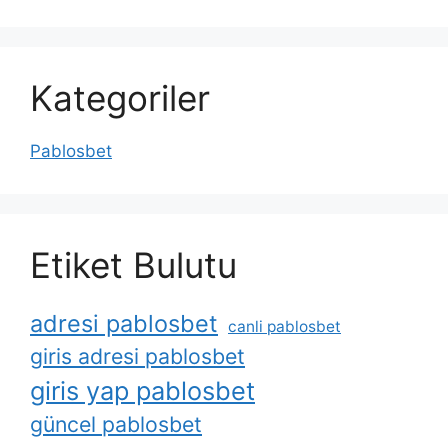
Kategoriler
Pablosbet
Etiket Bulutu
adresi pablosbet
canli pablosbet
giris adresi pablosbet
giris yap pablosbet
güncel pablosbet