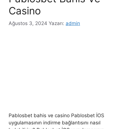
Casino
Ağustos 3, 2024
Yazarı:
admin
Pablosbet bahis ve casino Pablosbet İOS
uygulamasının indirme bağlantısını nasıl