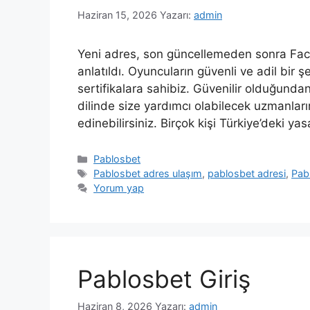
Haziran 15, 2026
Yazarı:
admin
Yeni adres, son güncellemeden sonra Face
anlatıldı. Oyuncuların güvenli ve adil bir
sertifikalara sahibiz. Güvenilir olduğundan
dilinde size yardımcı olabilecek uzmanları
edinebilirsiniz. Birçok kişi Türkiye’deki ya
Kategoriler
Pablosbet
Etiketler
Pablosbet adres ulaşım
,
pablosbet adresi
,
Pab
Yorum yap
Pablosbet Giriş
Haziran 8, 2026
Yazarı:
admin