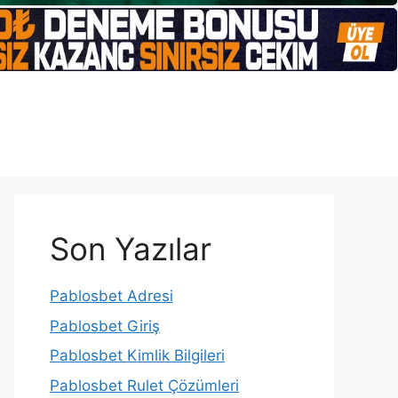
Son Yazılar
Pablosbet Adresi
Pablosbet Giriş
Pablosbet Kimlik Bilgileri
Pablosbet Rulet Çözümleri