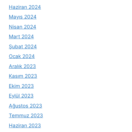
Haziran 2024
Mayıs 2024
Nisan 2024
Mart 2024
Şubat 2024
Ocak 2024
Aralık 2023
Kasım 2023
Ekim 2023
Eylül 2023
Ağustos 2023
Temmuz 2023
Haziran 2023