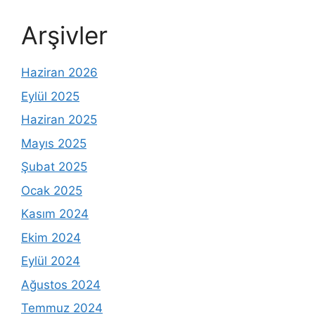
Arşivler
Haziran 2026
Eylül 2025
Haziran 2025
Mayıs 2025
Şubat 2025
Ocak 2025
Kasım 2024
Ekim 2024
Eylül 2024
Ağustos 2024
Temmuz 2024