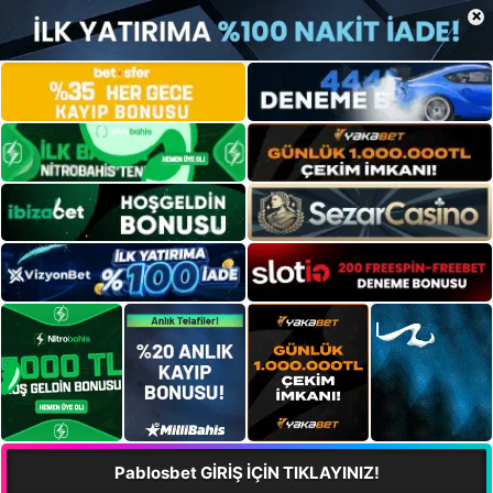
×
Pablosbet GİRİŞ İÇİN TIKLAYINIZ!