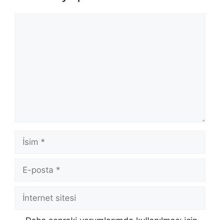
Yorum
İsim
E-
posta
İnternet
sitesi