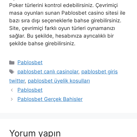
Poker türlerini kontrol edebilirsiniz. Çevrimiçi
masa oyunları sunan Pablosbet casino sitesi ile
bazı sıra dışı seçeneklerle bahse girebilirsiniz.
Site, çevrimiçi farklı oyun türleri oynamanızı
sağlar. Bu şekilde, hesabınıza ayrıcalıklı bir
şekilde bahse girebilirsiniz.
Kategoriler
Pablosbet
Etiketler
pablosbet canlı casinolar
,
pablosbet giris
twitter
,
pablosbet üyelik koşulları
Pablosbet
Pablosbet Gerçek Bahisler
Yorum yapın