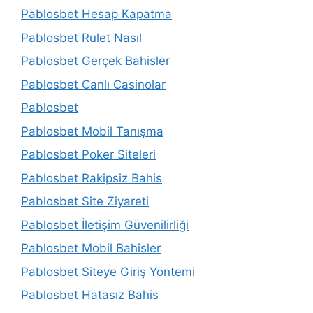
Pablosbet Hesap Kapatma
Pablosbet Rulet Nasıl
Pablosbet Gerçek Bahisler
Pablosbet Canlı Casinolar
Pablosbet
Pablosbet Mobil Tanışma
Pablosbet Poker Siteleri
Pablosbet Rakipsiz Bahis
Pablosbet Site Ziyareti
Pablosbet İletişim Güvenilirliği
Pablosbet Mobil Bahisler
Pablosbet Siteye Giriş Yöntemi
Pablosbet Hatasız Bahis