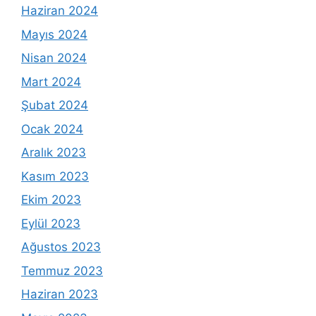
Haziran 2024
Mayıs 2024
Nisan 2024
Mart 2024
Şubat 2024
Ocak 2024
Aralık 2023
Kasım 2023
Ekim 2023
Eylül 2023
Ağustos 2023
Temmuz 2023
Haziran 2023