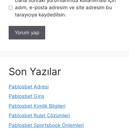
Daha sonraki yorumlarımda kullanılması için
adım, e-posta adresim ve site adresim bu
tarayıcıya kaydedilsin.
Son Yazılar
Pablosbet Adresi
Pablosbet Giriş
Pablosbet Kimlik Bilgileri
Pablosbet Rulet Çözümleri
Pablosbet Sportsbook Önlemleri