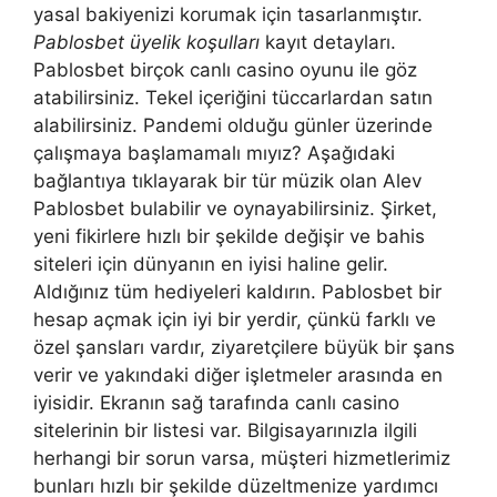
yasal bakiyenizi korumak için tasarlanmıştır.
Pablosbet üyelik koşulları
kayıt detayları.
Pablosbet birçok canlı casino oyunu ile göz
atabilirsiniz. Tekel içeriğini tüccarlardan satın
alabilirsiniz. Pandemi olduğu günler üzerinde
çalışmaya başlamamalı mıyız? Aşağıdaki
bağlantıya tıklayarak bir tür müzik olan Alev
Pablosbet bulabilir ve oynayabilirsiniz. Şirket,
yeni fikirlere hızlı bir şekilde değişir ve bahis
siteleri için dünyanın en iyisi haline gelir.
Aldığınız tüm hediyeleri kaldırın. Pablosbet bir
hesap açmak için iyi bir yerdir, çünkü farklı ve
özel şansları vardır, ziyaretçilere büyük bir şans
verir ve yakındaki diğer işletmeler arasında en
iyisidir. Ekranın sağ tarafında canlı casino
sitelerinin bir listesi var. Bilgisayarınızla ilgili
herhangi bir sorun varsa, müşteri hizmetlerimiz
bunları hızlı bir şekilde düzeltmenize yardımcı