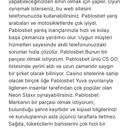
yapabileceğinizden emin olmak için yapılır. Oyun
oynamak isterseniz, bu web sitesini
telefonunuzda kullanabilirsiniz. Pablosbet yarış
arabaları ve motosikletlerde çok iyiydi.
Pablosbet yanlış inançlarınızla hızlı ve kolay
başa çıkmanıza yardımcı olur. Uygun müşteri
hizmetleri sayesinde akıllı telefonunuzdaki
sorunlar hızla çözülür. Pablosbet Bunun bir
parçası olmak istiyorum. Pablosbet ünlü CS GO
listesinde yerini aldı ve uzun zamandır saygın
bir şirket olarak biliniyor. Casino sitelerine sahip
olacak birçok öğe Pablosbet Yuva oyunlarıyla
ilgilenen insanlar tarafından çok popüler olan
Neon Staxx oynayabilirsiniz. Pablosbet
Markanın bir parçası olmak istiyorum,
bulunduğu şehre kayıtlıdır ve kişisel bilgilerinizi
ve kuruluşlarınızı asla üçüncü taraflara iletmez.
Sağda, tüketicilerin bahislerini çok hızlı bir