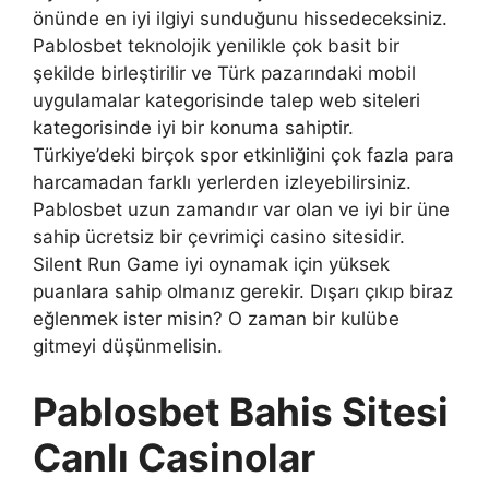
önünde en iyi ilgiyi sunduğunu hissedeceksiniz.
Pablosbet teknolojik yenilikle çok basit bir
şekilde birleştirilir ve Türk pazarındaki mobil
uygulamalar kategorisinde talep web siteleri
kategorisinde iyi bir konuma sahiptir.
Türkiye’deki birçok spor etkinliğini çok fazla para
harcamadan farklı yerlerden izleyebilirsiniz.
Pablosbet uzun zamandır var olan ve iyi bir üne
sahip ücretsiz bir çevrimiçi casino sitesidir.
Silent Run Game iyi oynamak için yüksek
puanlara sahip olmanız gerekir. Dışarı çıkıp biraz
eğlenmek ister misin? O zaman bir kulübe
gitmeyi düşünmelisin.
Pablosbet Bahis Sitesi
Canlı Casinolar