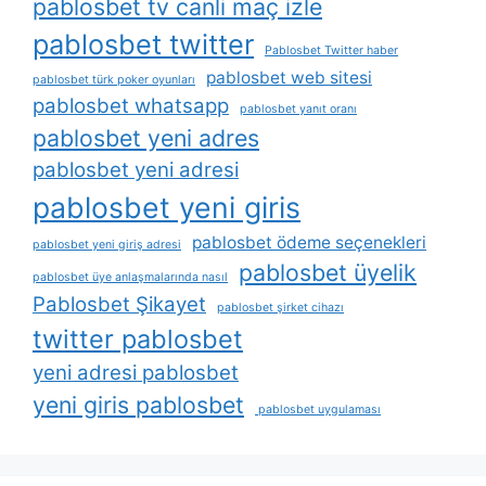
pablosbet tv canli maç izle
pablosbet twitter
Pablosbet Twitter haber
pablosbet web sitesi
pablosbet türk poker oyunları
pablosbet whatsapp
pablosbet yanıt oranı
pablosbet yeni adres
pablosbet yeni adresi
pablosbet yeni giris
pablosbet ödeme seçenekleri
pablosbet yeni giriş adresi
pablosbet üyelik
pablosbet üye anlaşmalarında nasıl
Pablosbet Şikayet
pablosbet şirket cihazı
twitter pablosbet
yeni adresi pablosbet
yeni giris pablosbet
pablosbet uygulaması