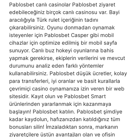
Pablosbet canlı casinolar Pablosbet ziyaret
edebileceğiniz birçok canlı casinosu var. Bayi
aracılığıyla Türk rulet içeriğinin tadını
çıkarabilirsiniz. Oyunu donmadan oynamak
isteyenler için Pablosbet Casper gibi mobil
cihazlar için optimize edilmiş bir mobil sayfa
sunuyor. Canlı buz hokeyi oyunlarına bahis
yapmak gerekirse, ekiplerin verilerini ve mevcut
durumunu analiz eden farklı yöntemler
kullanabilirsiniz. Pablosbet düşük ücretler, kolay
para transferleri, iyi oranlar ve basit kurallarla
çevrimiçi casino oynamanıza izin veren bir web
sitesidir. Kayıt olun ve Pablosbet Smart
ürünlerinden yararlanmak için kazanmaya
başlayın! Pablosbet katılın. Pablosbet şimdiye
kadar kaydolun, hafızanızdan katıldığınız tüm
bonusları silin! İmzaladıktan sonra, markanın
ziyaretçilere üstün avantajları olan ve ofisin