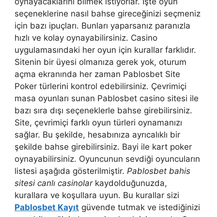
oynayacaklarını bilmek istiyorlar. İşte oyun
seçeneklerine nasıl bahse gireceğinizi seçmeniz
için bazı ipuçları. Bunları yaparsanız paranızla
hızlı ve kolay oynayabilirsiniz. Casino
uygulamasındaki her oyun için kurallar farklıdır.
Sitenin bir üyesi olmanıza gerek yok, oturum
açma ekranında her zaman Pablosbet Site
Poker türlerini kontrol edebilirsiniz. Çevrimiçi
masa oyunları sunan Pablosbet casino sitesi ile
bazı sıra dışı seçeneklerle bahse girebilirsiniz.
Site, çevrimiçi farklı oyun türleri oynamanızı
sağlar. Bu şekilde, hesabınıza ayrıcalıklı bir
şekilde bahse girebilirsiniz. Bayi ile kart poker
oynayabilirsiniz. Oyuncunun sevdiği oyuncuların
listesi aşağıda gösterilmiştir.
Pablosbet bahis
sitesi canlı casinolar
kaydolduğunuzda,
kurallara ve koşullara uyun. Bu kurallar sizi
Pablosbet Kayıt
güvende tutmak ve istediğinizi