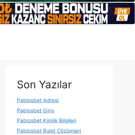
Son Yazılar
Pablosbet Adresi
Pablosbet Giriş
Pablosbet Kimlik Bilgileri
Pablosbet Rulet Çözümleri