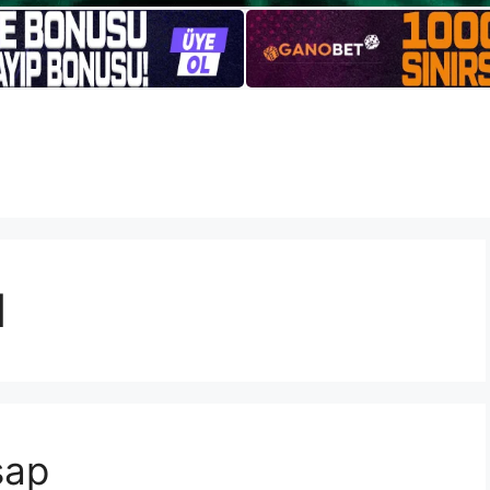
l
sap