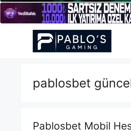
İçeriğe
atla
pablosbet günce
Pablosbet Mobil He