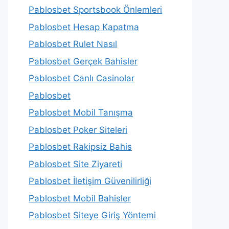
Pablosbet Sportsbook Önlemleri
Pablosbet Hesap Kapatma
Pablosbet Rulet Nasıl
Pablosbet Gerçek Bahisler
Pablosbet Canlı Casinolar
Pablosbet
Pablosbet Mobil Tanışma
Pablosbet Poker Siteleri
Pablosbet Rakipsiz Bahis
Pablosbet Site Ziyareti
Pablosbet İletişim Güvenilirliği
Pablosbet Mobil Bahisler
Pablosbet Siteye Giriş Yöntemi