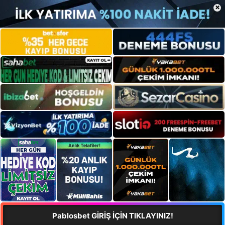
×
Pablosbet GİRİŞ İÇİN TIKLAYINIZ!