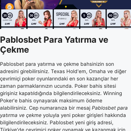
Pablosbet Para Yatırma ve
Çekme
Pablosbet para yatırma ve çekme bahsinizin son
adresini girebilirsiniz. Texas Hold'em, Omaha ve diğer
çevrimiçi poker oyunlarındaki en son kazançlar her
zaman parmaklarınızın ucunda. Poker bahis sitesi
girişiniz kapatıldığında bilgilendirileceksiniz. Winning
Poker'e bahis oynayarak maksimum ödeme
alabilirsiniz. Cep numaranıza bir mesaj
Pablosbet para
yatırma ve çekme
yoluyla yeni poker girişleri hakkında
bilgilendirileceksiniz. Pablosbet yeni giriş adresi,
Türkiye'de çevrimiçi poker oynamak ve kazanmak için