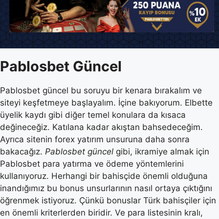
Pablosbet Güncel
Pablosbet güncel bu soruyu bir kenara bırakalım ve
siteyi keşfetmeye başlayalım. İçine bakıyorum. Elbette
üyelik kaydı gibi diğer temel konulara da kısaca
değineceğiz. Katılana kadar akıştan bahsedeceğim.
Ayrıca sitenin forex yatırım unsuruna daha sonra
bakacağız.
Pablosbet güncel
gibi, ikramiye almak için
Pablosbet para yatırma ve ödeme yöntemlerini
kullanıyoruz. Herhangi bir bahisçide önemli olduğuna
inandığımız bu bonus unsurlarının nasıl ortaya çıktığını
öğrenmek istiyoruz. Çünkü bonuslar Türk bahisçiler için
en önemli kriterlerden biridir. Ve para listesinin kralı,