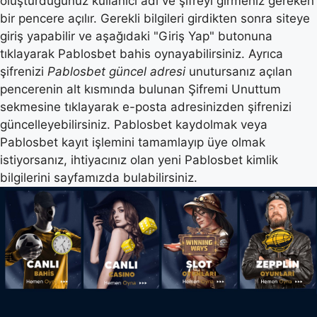
oluşturduğunuz kullanıcı adı ve şifreyi girmeniz gereken
bir pencere açılır. Gerekli bilgileri girdikten sonra siteye
giriş yapabilir ve aşağıdaki "Giriş Yap" butonuna
tıklayarak Pablosbet bahis oynayabilirsiniz. Ayrıca
şifrenizi
Pablosbet güncel adresi
unutursanız açılan
pencerenin alt kısmında bulunan Şifremi Unuttum
sekmesine tıklayarak e-posta adresinizden şifrenizi
güncelleyebilirsiniz. Pablosbet kaydolmak veya
Pablosbet kayıt işlemini tamamlayıp üye olmak
istiyorsanız, ihtiyacınız olan yeni Pablosbet kimlik
bilgilerini sayfamızda bulabilirsiniz.