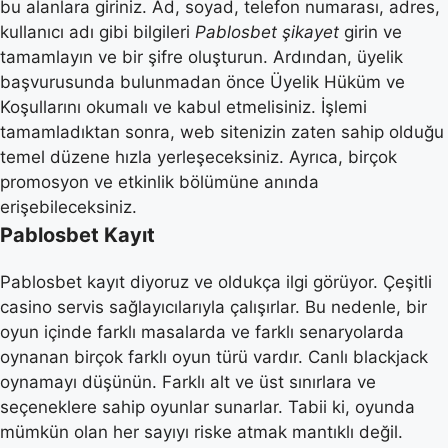
bu alanlara giriniz. Ad, soyad, telefon numarası, adres,
kullanıcı adı gibi bilgileri
Pablosbet şikayet
girin ve
tamamlayın ve bir şifre oluşturun. Ardından, üyelik
başvurusunda bulunmadan önce Üyelik Hüküm ve
Koşullarını okumalı ve kabul etmelisiniz. İşlemi
tamamladıktan sonra, web sitenizin zaten sahip olduğu
temel düzene hızla yerleşeceksiniz. Ayrıca, birçok
promosyon ve etkinlik bölümüne anında
erişebileceksiniz.
Pablosbet Kayıt
Pablosbet kayıt diyoruz ve oldukça ilgi görüyor. Çeşitli
casino servis sağlayıcılarıyla çalışırlar. Bu nedenle, bir
oyun içinde farklı masalarda ve farklı senaryolarda
oynanan birçok farklı oyun türü vardır. Canlı blackjack
oynamayı düşünün. Farklı alt ve üst sınırlara ve
seçeneklere sahip oyunlar sunarlar. Tabii ki, oyunda
mümkün olan her sayıyı riske atmak mantıklı değil.