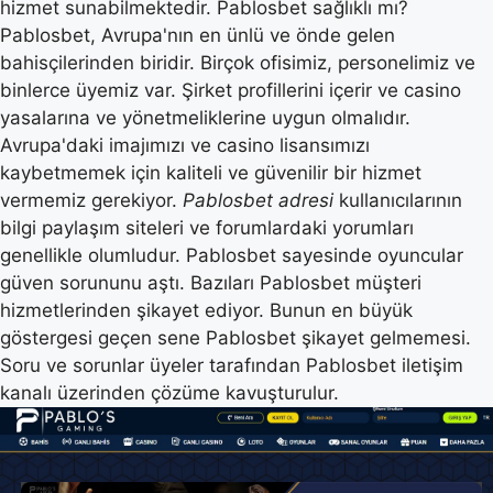
hizmet sunabilmektedir. Pablosbet sağlıklı mı?
Pablosbet, Avrupa'nın en ünlü ve önde gelen
bahisçilerinden biridir. Birçok ofisimiz, personelimiz ve
binlerce üyemiz var. Şirket profillerini içerir ve casino
yasalarına ve yönetmeliklerine uygun olmalıdır.
Avrupa'daki imajımızı ve casino lisansımızı
kaybetmemek için kaliteli ve güvenilir bir hizmet
vermemiz gerekiyor.
Pablosbet adresi
kullanıcılarının
bilgi paylaşım siteleri ve forumlardaki yorumları
genellikle olumludur. Pablosbet sayesinde oyuncular
güven sorununu aştı. Bazıları Pablosbet müşteri
hizmetlerinden şikayet ediyor. Bunun en büyük
göstergesi geçen sene Pablosbet şikayet gelmemesi.
Soru ve sorunlar üyeler tarafından Pablosbet iletişim
kanalı üzerinden çözüme kavuşturulur.