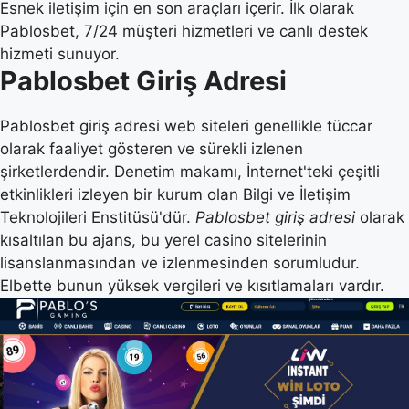
Esnek iletişim için en son araçları içerir. İlk olarak
Pablosbet, 7/24 müşteri hizmetleri ve canlı destek
hizmeti sunuyor.
Pablosbet Giriş Adresi
Pablosbet giriş adresi web siteleri genellikle tüccar
olarak faaliyet gösteren ve sürekli izlenen
şirketlerdendir. Denetim makamı, İnternet'teki çeşitli
etkinlikleri izleyen bir kurum olan Bilgi ve İletişim
Teknolojileri Enstitüsü'dür.
Pablosbet giriş adresi
olarak
kısaltılan bu ajans, bu yerel casino sitelerinin
lisanslanmasından ve izlenmesinden sorumludur.
Elbette bunun yüksek vergileri ve kısıtlamaları vardır.