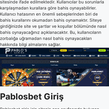
sitesinde ifade edilmektedir. Kullanıcılar bu sorunlarla
karşılaşmadan kurallara göre bahis oynayabilirler.
Kullanıcı hatasının en önemli sebeplerinden biri de
bahis kurallarını okumadan bahis oynamaktır. Siteye
girdiğinizde site ve şartlar ve koşullar bölümünde nasıl
bahis oynayacağınız açıklanacaktır. Bu, kullanıcıların
zorbalığa uğramadan nasıl bahis oynayacakları
hakkında bilgi almalarını sağlar.
Pablosbet Giriş