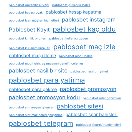
pablosbet güvenilir altyapı
pablosbet güvenilir bahis
pablosbet hesap kapatma
pablosbet havacı uçak
pablosbet instagram
pablosbet hızlı müşteri hizmetleri
pablosbet kaç oldu
Pablosbet Kayıt
pablosbet kimlik bilgileri
pablosbet kullanıcı güven
pablosbet maç izle
pablosbet kullanım kuralları
pablosbet maç izleme
pablosbet mobil bahis
pablosbet mobil giriş aşamasının genel i̇ncelemesi
pablosbet nasil bir site
pablosbet nasıl bir şirket
pablosbet para yatirma
pablosbet promosyon
pablosbet para çekme
pablosbet promosyon kodu
pablosbet rulet çözümleri
pablosbet sitesi
pablosbet silinmeyen i̇şlemler
pablosbet spor bahisleri
pablosbet slot makineleri çalıştırma
pablosbet telegram
pablosbet ticaret i̇ncelemeleri