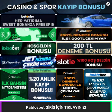
×
Pablosbet GİRİŞ İÇİN TIKLAYINIZ!