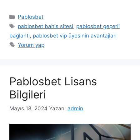
Kategoriler
Pablosbet
Etiketler
pablosbet bahis sitesi
,
pablosbet geçerli
bağlantı
,
pablosbet vip üyesinin avantajları
Yorum yap
Pablosbet Lisans
Bilgileri
Mayıs 18, 2024
Yazarı:
admin