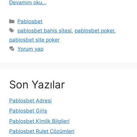
Devamını oku…
Kategoriler
Pablosbet
Etiketler
pablosbet bahis sitesi
,
pablosbet poker
,
pablosbet site poker
Yorum yap
Son Yazılar
Pablosbet Adresi
Pablosbet Giriş
Pablosbet Kimlik Bilgileri
Pablosbet Rulet Çözümleri