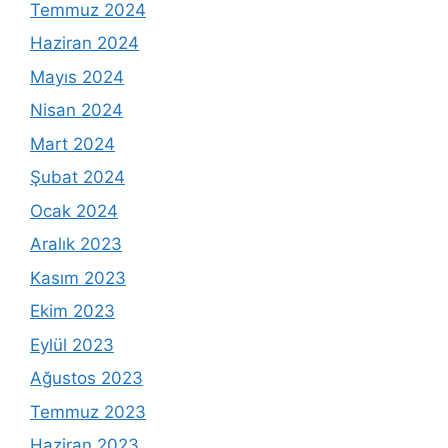
Temmuz 2024
Haziran 2024
Mayıs 2024
Nisan 2024
Mart 2024
Şubat 2024
Ocak 2024
Aralık 2023
Kasım 2023
Ekim 2023
Eylül 2023
Ağustos 2023
Temmuz 2023
Haziran 2023