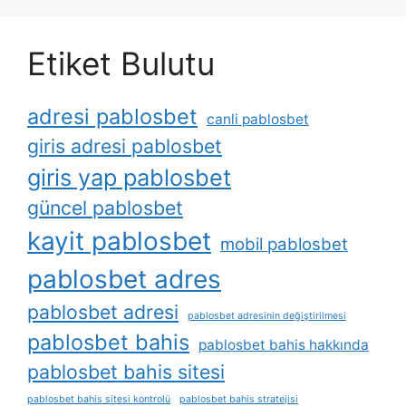
Etiket Bulutu
adresi pablosbet
canli pablosbet
giris adresi pablosbet
giris yap pablosbet
güncel pablosbet
kayit pablosbet
mobil pablosbet
pablosbet adres
pablosbet adresi
pablosbet adresinin değiştirilmesi
pablosbet bahis
pablosbet bahis hakkında
pablosbet bahis sitesi
pablosbet bahis sitesi kontrolü
pablosbet bahis stratejisi