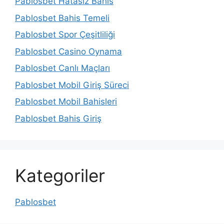
Pablosbet Hatasız Bahis
Pablosbet Bahis Temeli
Pablosbet Spor Çeşitliliği
Pablosbet Casino Oynama
Pablosbet Canlı Maçları
Pablosbet Mobil Giriş Süreci
Pablosbet Mobil Bahisleri
Pablosbet Bahis Giriş
Kategoriler
Pablosbet