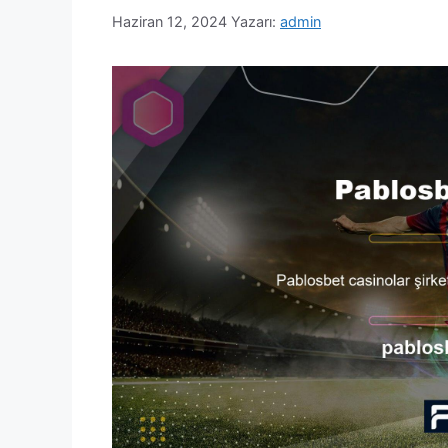
Haziran 12, 2024
Yazarı:
admin