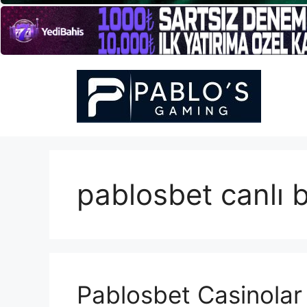
İçeriğe
atla
pablosbet canlı 
Pablosbet Casinolar