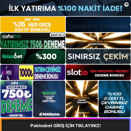
×
Pablosbet GİRİŞ İÇİN TIKLAYINIZ!