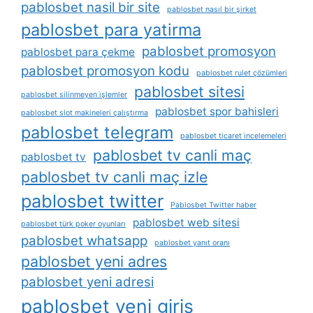
pablosbet nasil bir site
pablosbet nasıl bir şirket
pablosbet para yatirma
pablosbet promosyon
pablosbet para çekme
pablosbet promosyon kodu
pablosbet rulet çözümleri
pablosbet sitesi
pablosbet silinmeyen i̇şlemler
pablosbet spor bahisleri
pablosbet slot makineleri çalıştırma
pablosbet telegram
pablosbet ticaret i̇ncelemeleri
pablosbet tv canli maç
pablosbet tv
pablosbet tv canli maç izle
pablosbet twitter
Pablosbet Twitter haber
pablosbet web sitesi
pablosbet türk poker oyunları
pablosbet whatsapp
pablosbet yanıt oranı
pablosbet yeni adres
pablosbet yeni adresi
pablosbet yeni giris