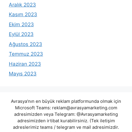
Aralık 2023
Kasım 2023
Ekim 2023
Eylül 2023
Ağustos 2023
Temmuz 2023
Haziran 2023
Mayıs 2023
Avrasya'nın en büyük reklam platformunda olmak için
Microsoft Teams:
reklam@avrasyamarketing.com
adresimizden veya Telegram: @Avrasyamarketing
adresimizden irtibat kurabilirsiniz. (Tek iletişim
adreslerimiz teams / telegram ve mail adresimizdir.