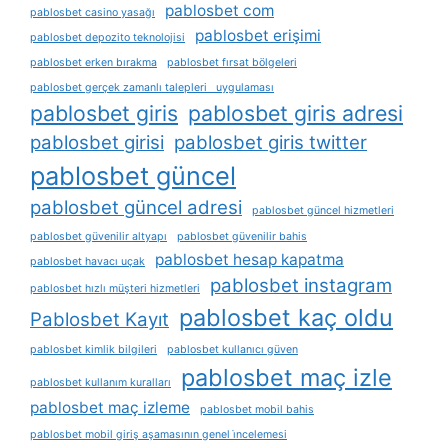
pablosbet com
pablosbet casino yasağı
pablosbet erişimi
pablosbet depozito teknolojisi
pablosbet erken bırakma
pablosbet fırsat bölgeleri
pablosbet gerçek zamanlı talepleri uygulaması
pablosbet giris
pablosbet giris adresi
pablosbet girisi
pablosbet giris twitter
pablosbet güncel
pablosbet güncel adresi
pablosbet güncel hizmetleri
pablosbet güvenilir altyapı
pablosbet güvenilir bahis
pablosbet hesap kapatma
pablosbet havacı uçak
pablosbet instagram
pablosbet hızlı müşteri hizmetleri
pablosbet kaç oldu
Pablosbet Kayıt
pablosbet kimlik bilgileri
pablosbet kullanıcı güven
pablosbet maç izle
pablosbet kullanım kuralları
pablosbet maç izleme
pablosbet mobil bahis
pablosbet mobil giriş aşamasının genel i̇ncelemesi