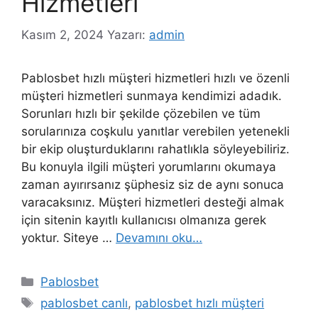
Hizmetleri
Kasım 2, 2024
Yazarı:
admin
Pablosbet hızlı müşteri hizmetleri hızlı ve özenli
müşteri hizmetleri sunmaya kendimizi adadık.
Sorunları hızlı bir şekilde çözebilen ve tüm
sorularınıza coşkulu yanıtlar verebilen yetenekli
bir ekip oluşturduklarını rahatlıkla söyleyebiliriz.
Bu konuyla ilgili müşteri yorumlarını okumaya
zaman ayırırsanız şüphesiz siz de aynı sonuca
varacaksınız. Müşteri hizmetleri desteği almak
için sitenin kayıtlı kullanıcısı olmanıza gerek
yoktur. Siteye …
Devamını oku…
Kategoriler
Pablosbet
Etiketler
pablosbet canlı
,
pablosbet hızlı müşteri