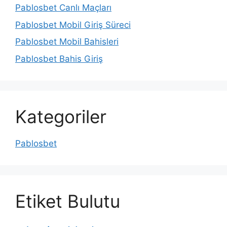
Pablosbet Canlı Maçları
Pablosbet Mobil Giriş Süreci
Pablosbet Mobil Bahisleri
Pablosbet Bahis Giriş
Kategoriler
Pablosbet
Etiket Bulutu