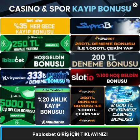
×
Pablosbet GİRİŞ İÇİN TIKLAYINIZ!