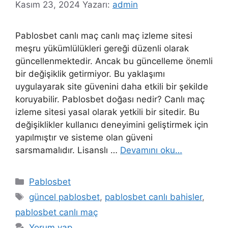
Kasım 23, 2024
Yazarı:
admin
Pablosbet canlı maç canlı maç izleme sitesi
meşru yükümlülükleri gereği düzenli olarak
güncellenmektedir. Ancak bu güncelleme önemli
bir değişiklik getirmiyor. Bu yaklaşımı
uygulayarak site güvenini daha etkili bir şekilde
koruyabilir. Pablosbet doğası nedir? Canlı maç
izleme sitesi yasal olarak yetkili bir sitedir. Bu
değişiklikler kullanıcı deneyimini geliştirmek için
yapılmıştır ve sisteme olan güveni
sarsmamalıdır. Lisanslı …
Devamını oku…
Kategoriler
Pablosbet
Etiketler
güncel pablosbet
,
pablosbet canlı bahisler
,
pablosbet canlı maç
Yorum yap