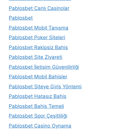
Pablosbet Canlı Casinolar
Pablosbet
Pablosbet Mobil Tanışma
Pablosbet Poker Siteleri
Pablosbet Rakipsiz Bahis
Pablosbet Site Ziyareti
Pablosbet İletişim Güvenilirliği
Pablosbet Mobil Bahisler
Pablosbet Siteye Giriş Yöntemi
Pablosbet Hatasız Bahis
Pablosbet Bahis Temeli
Pablosbet Spor Çeşitliliği
Pablosbet Casino Oynama