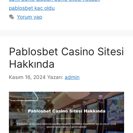
pablosbet kaç oldu
Yorum yap
Pablosbet Casino Sitesi
Hakkında
Kasım 16, 2024
Yazarı:
admin