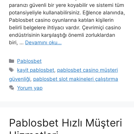
paranızı güvenli bir yere koyabilir ve sistemi tüm
potansiyeliyle kullanabilirsiniz. Eğlence alanında,
Pablosbet casino oyunlarına katılan kişilerin
belirli belgelere ihtiyacı vardır. Çevrimiçi casino
endüstrisinin karşılaştığı önemli zorluklardan
biri, …
Devamını oku…
Kategoriler
Pablosbet
Etiketler
kayit pablosbet
,
pablosbet casino müşteri
güvenliği
,
pablosbet slot makineleri çalıştırma
Yorum yap
Pablosbet Hızlı Müşteri