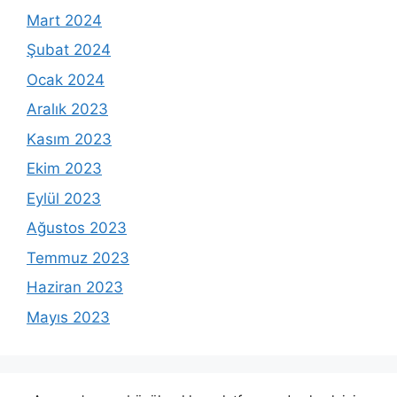
Mart 2024
Şubat 2024
Ocak 2024
Aralık 2023
Kasım 2023
Ekim 2023
Eylül 2023
Ağustos 2023
Temmuz 2023
Haziran 2023
Mayıs 2023