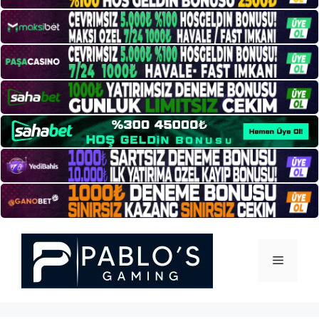
İçeriğe
atla
Menü