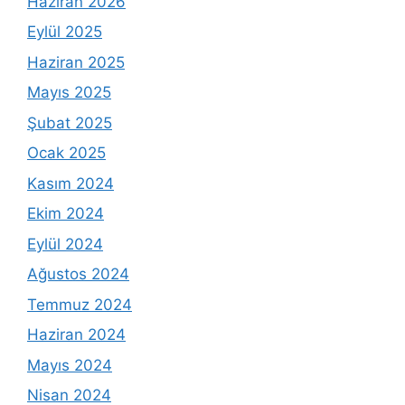
Haziran 2026
Eylül 2025
Haziran 2025
Mayıs 2025
Şubat 2025
Ocak 2025
Kasım 2024
Ekim 2024
Eylül 2024
Ağustos 2024
Temmuz 2024
Haziran 2024
Mayıs 2024
Nisan 2024