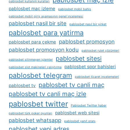
pablosbet kullanım kuralları
pablosbet maç izleme
pablosbet mobil bahis
pablosbet mobil giriş aşamasının genel i̇ncelemesi
pablosbet nasil bir site
pablosbet nasıl bir şirket
pablosbet para yatirma
pablosbet promosyon
pablosbet para çekme
pablosbet promosyon kodu
pablosbet rulet çözümleri
pablosbet sitesi
pablosbet silinmeyen i̇şlemler
pablosbet spor bahisleri
pablosbet slot makineleri çalıştırma
pablosbet telegram
pablosbet ticaret i̇ncelemeleri
pablosbet tv canli maç
pablosbet tv
pablosbet tv canli maç izle
pablosbet twitter
Pablosbet Twitter haber
pablosbet web sitesi
pablosbet türk poker oyunları
pablosbet whatsapp
pablosbet yanıt oranı
pablosbet yeni adres