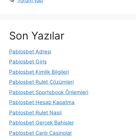
Yorum yap
Son Yazılar
Pablosbet Adresi
Pablosbet Giriş
Pablosbet Kimlik Bilgileri
Pablosbet Rulet Çözümleri
Pablosbet Sportsbook Önlemleri
Pablosbet Hesap Kapatma
Pablosbet Rulet Nasıl
Pablosbet Gerçek Bahisler
Pablosbet Canlı Casinolar