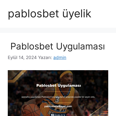
pablosbet üyelik
Pablosbet Uygulaması
Eylül 14, 2024
Yazarı:
admin