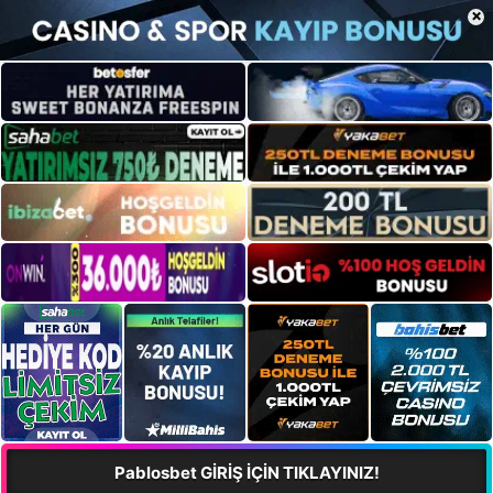
×
Pablosbet GİRİŞ İÇİN TIKLAYINIZ!