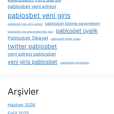
pablosbet yeni adresi
pablosbet yeni giris
pablosbet ödeme seçenekleri
pablosbet yeni giriş adresi
pablosbet üyelik
pablosbet üye anlaşmalarında nasıl
Pablosbet Şikayet
pablosbet şirket cihazı
twitter pablosbet
yeni adresi pablosbet
yeni giris pablosbet
pablosbet uygulaması
Arşivler
Haziran 2026
Eylül 2025