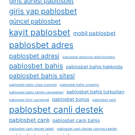
giris adresi pablosbet
giris yap pablosbet
güncel pablosbet
kayit pablosbet
mobil pablosbet
pablosbet adres
pablosbet adresi
pablosbet adresinin değiştirilmesi
pablosbet bahis
pablosbet bahis hakkında
pablosbet bahis sitesi
pablosbet bahis sitesi kontrolü
pablosbet bahis stratejisi
pablosbet bahis tutkunları
pablosbet bahis tahmin seçenekleri
pablosbet bonus
pablosbet bilgi vazgeçme
pablosbet canli
pablosbet canli destek
pablosbet canlı
pablosbet canlı bahis
pablosbet canlı destek talebi
pablosbet canlı destek çalışma saatleri