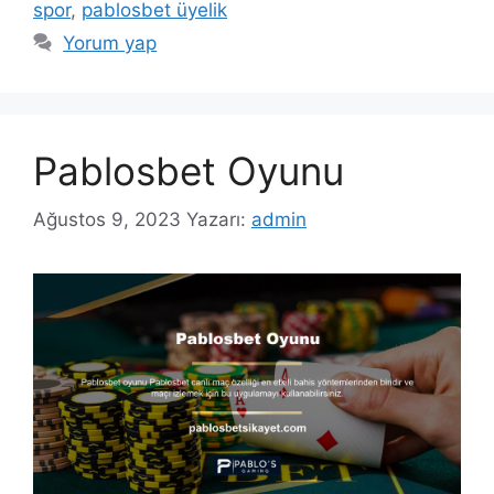
spor
,
pablosbet üyelik
Yorum yap
Pablosbet Oyunu
Ağustos 9, 2023
Yazarı:
admin