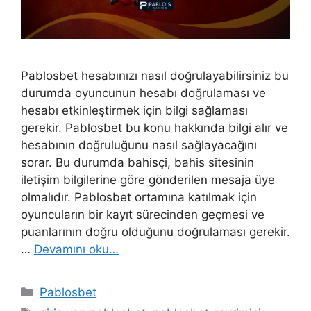
Pablosbet hesabınızı nasıl doğrulayabilirsiniz bu
durumda oyuncunun hesabı doğrulaması ve
hesabı etkinleştirmek için bilgi sağlaması
gerekir. Pablosbet bu konu hakkında bilgi alır ve
hesabının doğruluğunu nasıl sağlayacağını
sorar. Bu durumda bahisçi, bahis sitesinin
iletişim bilgilerine göre gönderilen mesaja üye
olmalıdır. Pablosbet ortamına katılmak için
oyuncuların bir kayıt sürecinden geçmesi ve
puanlarının doğru olduğunu doğrulaması gerekir.
…
Devamını oku…
Kategoriler
Pablosbet
Etiketler