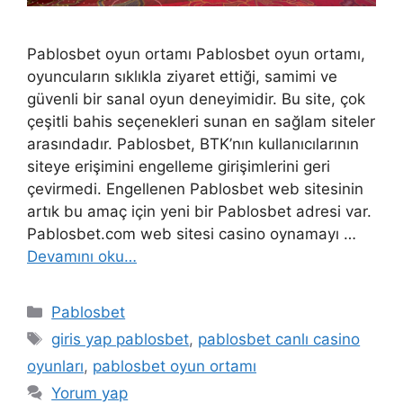
Pablosbet oyun ortamı Pablosbet oyun ortamı,
oyuncuların sıklıkla ziyaret ettiği, samimi ve
güvenli bir sanal oyun deneyimidir. Bu site, çok
çeşitli bahis seçenekleri sunan en sağlam siteler
arasındadır. Pablosbet, BTK’nın kullanıcılarının
siteye erişimini engelleme girişimlerini geri
çevirmedi. Engellenen Pablosbet web sitesinin
artık bu amaç için yeni bir Pablosbet adresi var.
Pablosbet.com web sitesi casino oynamayı …
Devamını oku…
Kategoriler
Pablosbet
Etiketler
giris yap pablosbet
,
pablosbet canlı casino
oyunları
,
pablosbet oyun ortamı
Yorum yap