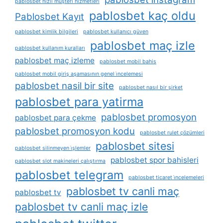
pablosbet hızlı müşteri hizmetleri
pablosbet kaç oldu
Pablosbet Kayıt
pablosbet kimlik bilgileri
pablosbet kullanıcı güven
pablosbet maç izle
pablosbet kullanım kuralları
pablosbet maç izleme
pablosbet mobil bahis
pablosbet mobil giriş aşamasının genel i̇ncelemesi
pablosbet nasil bir site
pablosbet nasıl bir şirket
pablosbet para yatirma
pablosbet promosyon
pablosbet para çekme
pablosbet promosyon kodu
pablosbet rulet çözümleri
pablosbet sitesi
pablosbet silinmeyen i̇şlemler
pablosbet spor bahisleri
pablosbet slot makineleri çalıştırma
pablosbet telegram
pablosbet ticaret i̇ncelemeleri
pablosbet tv canli maç
pablosbet tv
pablosbet tv canli maç izle