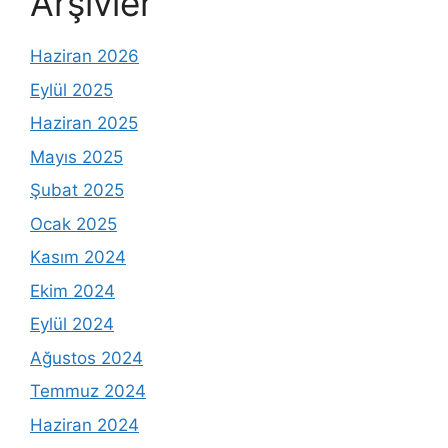
Arşivler
Haziran 2026
Eylül 2025
Haziran 2025
Mayıs 2025
Şubat 2025
Ocak 2025
Kasım 2024
Ekim 2024
Eylül 2024
Ağustos 2024
Temmuz 2024
Haziran 2024