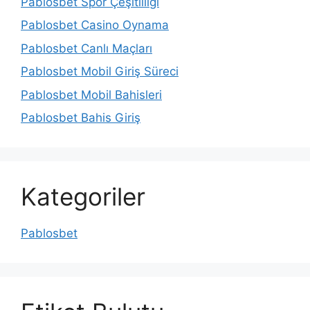
Pablosbet Spor Çeşitliliği
Pablosbet Casino Oynama
Pablosbet Canlı Maçları
Pablosbet Mobil Giriş Süreci
Pablosbet Mobil Bahisleri
Pablosbet Bahis Giriş
Kategoriler
Pablosbet