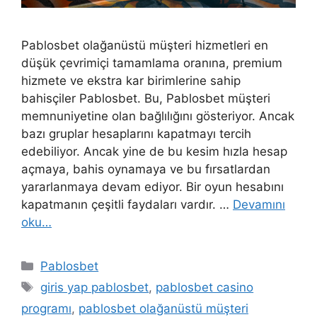
Pablosbet olağanüstü müşteri hizmetleri en
düşük çevrimiçi tamamlama oranına, premium
hizmete ve ekstra kar birimlerine sahip
bahisçiler Pablosbet. Bu, Pablosbet müşteri
memnuniyetine olan bağlılığını gösteriyor. Ancak
bazı gruplar hesaplarını kapatmayı tercih
edebiliyor. Ancak yine de bu kesim hızla hesap
açmaya, bahis oynamaya ve bu fırsatlardan
yararlanmaya devam ediyor. Bir oyun hesabını
kapatmanın çeşitli faydaları vardır. …
Devamını
oku…
Kategoriler
Pablosbet
Etiketler
giris yap pablosbet
,
pablosbet casino
programı
,
pablosbet olağanüstü müşteri