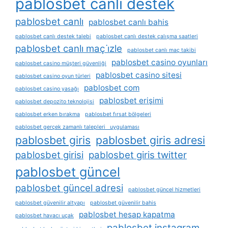
pablosbet canli destek
pablosbet canlı
pablosbet canlı bahis
pablosbet canlı destek talebi
pablosbet canlı destek çalışma saatleri
pablosbet canlı maç i̇zle
pablosbet canlı maç takibi
pablosbet casino oyunları
pablosbet casino müşteri güvenliği
pablosbet casino sitesi
pablosbet casino oyun türleri
pablosbet com
pablosbet casino yasağı
pablosbet erişimi
pablosbet depozito teknolojisi
pablosbet erken bırakma
pablosbet fırsat bölgeleri
pablosbet gerçek zamanlı talepleri uygulaması
pablosbet giris
pablosbet giris adresi
pablosbet girisi
pablosbet giris twitter
pablosbet güncel
pablosbet güncel adresi
pablosbet güncel hizmetleri
pablosbet güvenilir altyapı
pablosbet güvenilir bahis
pablosbet hesap kapatma
pablosbet havacı uçak
pablosbet instagram