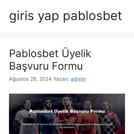
giris yap pablosbet
Pablosbet Üyelik
Başvuru Formu
Ağustos 28, 2024
Yazarı:
admin