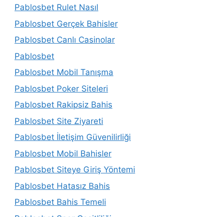
Pablosbet Rulet Nasıl
Pablosbet Gerçek Bahisler
Pablosbet Canlı Casinolar
Pablosbet
Pablosbet Mobil Tanışma
Pablosbet Poker Siteleri
Pablosbet Rakipsiz Bahis
Pablosbet Site Ziyareti
Pablosbet İletişim Güvenilirliği
Pablosbet Mobil Bahisler
Pablosbet Siteye Giriş Yöntemi
Pablosbet Hatasız Bahis
Pablosbet Bahis Temeli