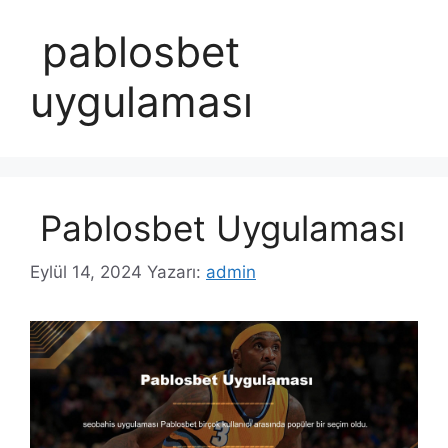
pablosbet
uygulaması
Pablosbet Uygulaması
Eylül 14, 2024
Yazarı:
admin