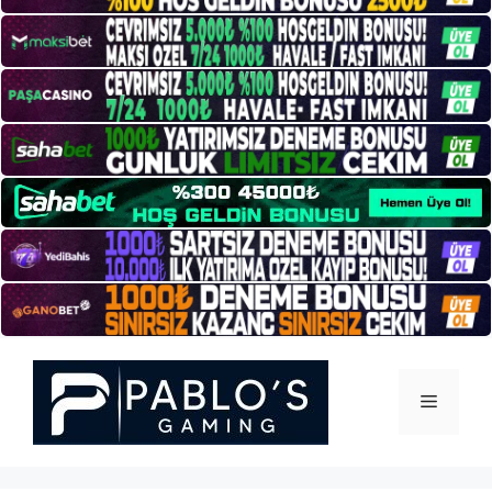
İçeriğe
atla
Menü