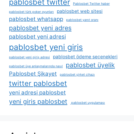
pablosbet twitter
Pablosbet Twitter haber
pablosbet web sitesi
pablosbet türk poker oyunları
pablosbet whatsapp
pablosbet yanıt oranı
pablosbet yeni adres
pablosbet yeni adresi
pablosbet yeni giris
pablosbet ödeme seçenekleri
pablosbet yeni giriş adresi
pablosbet üyelik
pablosbet üye anlaşmalarında nasıl
Pablosbet Şikayet
pablosbet şirket cihazı
twitter pablosbet
yeni adresi pablosbet
yeni giris pablosbet
pablosbet uygulaması