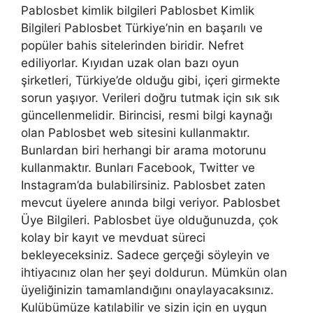
Pablosbet kimlik bilgileri Pablosbet Kimlik
Bilgileri Pablosbet Türkiye’nin en başarılı ve
popüler bahis sitelerinden biridir. Nefret
ediliyorlar. Kıyıdan uzak olan bazı oyun
şirketleri, Türkiye’de olduğu gibi, içeri girmekte
sorun yaşıyor. Verileri doğru tutmak için sık sık
güncellenmelidir. Birincisi, resmi bilgi kaynağı
olan Pablosbet web sitesini kullanmaktır.
Bunlardan biri herhangi bir arama motorunu
kullanmaktır. Bunları Facebook, Twitter ve
Instagram’da bulabilirsiniz. Pablosbet zaten
mevcut üyelere anında bilgi veriyor. Pablosbet
Üye Bilgileri. Pablosbet üye olduğunuzda, çok
kolay bir kayıt ve mevduat süreci
bekleyeceksiniz. Sadece gerçeği söyleyin ve
ihtiyacınız olan her şeyi doldurun. Mümkün olan
üyeliğinizin tamamlandığını onaylayacaksınız.
Kulübümüze katılabilir ve sizin için en uygun