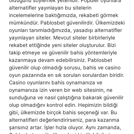
olduğunu söylemek yeterlidir. Popüler oyunlara
alternatifler yayınlayan bu sitelerin
incelemelerine baktığımızda, rekabeti görmek
mümkündür. Pablosbet güvenilirdir. Ülkemizdeki
oyunları tanımladığımızda, yasadışı alternatifler
yayınlayan siteler. Mevcut siteler birbirleriyle
rekabet ettiğinde yeni siteler oluşturulur. Bizi
takip etmeye ve güvenilir bahis yöntemleriyle
kazanmaya devam edebilirsiniz. Pablosbet
güvenilir olup olmadığı sorusu, bahis ve casino
oyun pazarında en sık sorulan sorulardan biridir.
Casino oyunlarını bahis oynamanıza ve
oynamanıza izin veren bir web sitesinin, ne
sunduğuna ve nasıl çalıştığına bakarak güvenilir
olup olmadığını kontrol edin. Hepimizin bildiği
gibi, ülkemizde birçok bahis seçeneği var. Bu
alternatifleri değerlendirirseniz, para kazanma
şansınız artar. İşler hızla oluyor. Aynı zamanda,