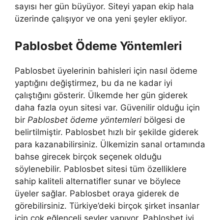
sayısı her gün büyüyor. Siteyi yapan ekip hala
üzerinde çalışıyor ve ona yeni şeyler ekliyor.
Pablosbet Ödeme Yöntemleri
Pablosbet üyelerinin bahisleri için nasıl ödeme
yaptığını değiştirmez, bu da ne kadar iyi
çalıştığını gösterir. Ülkemde her gün giderek
daha fazla oyun sitesi var. Güvenilir olduğu için
bir
Pablosbet ödeme yöntemleri
bölgesi de
belirtilmiştir. Pablosbet hızlı bir şekilde giderek
para kazanabilirsiniz. Ülkemizin sanal ortamında
bahse girecek birçok seçenek olduğu
söylenebilir. Pablosbet sitesi tüm özelliklere
sahip kaliteli alternatifler sunar ve böylece
üyeler sağlar. Pablosbet oraya giderek de
görebilirsiniz. Türkiye’deki birçok şirket insanlar
için çok eğlenceli şeyler yapıyor. Pablosbet iyi