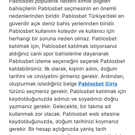
Pablosbet popülerlik nedeni kimlik bilgileri
bahisçilerin Pablosbet seçmesinin en önemli
nedenlerinden biridir. Pablosbet Türkiye’deki en
güvenilir açık deniz bahis yerlerinden biridir.
Pablosbet kullanımı kolaydır ve kullanıcı için
herhangi bir soruna neden olmaz. Pablosbet
katılmak için, Pablosbet katılmak istiyorsanız
aldığınız canlı spor bahislerine dayanarak
Pablosbet izleme seçeneğini seçerek Pablosbet
katılabilirsiniz. İlk olarak, kişinin adını, doğum
tarihini ve cinsiyetini girmeniz gerekir. Ardından,
oluşturmak istediğiniz belge
Pablosbet Giriş
türünü seçmeniz gerekir. Pablosbet katılmak için
kaydolduğunuzda adınızı ve soyadınızı doğru
yazmanız gerekir. Gelecekte, bir takma ad
kullanmak zor olacak. Pablosbet web sitesine
kaydolduğunuzda, doğum tarihinizi koymanız
gerekir. Bir hesap açtığınızda yanlış tarih