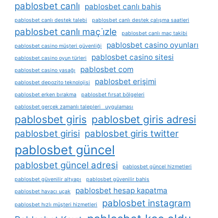
pablosbet canlı
pablosbet canlı bahis
pablosbet canlı destek talebi
pablosbet canlı destek çalışma saatleri
pablosbet canlı maç i̇zle
pablosbet canlı maç takibi
pablosbet casino oyunları
pablosbet casino müşteri güvenliği
pablosbet casino sitesi
pablosbet casino oyun türleri
pablosbet com
pablosbet casino yasağı
pablosbet erişimi
pablosbet depozito teknolojisi
pablosbet erken bırakma
pablosbet fırsat bölgeleri
pablosbet gerçek zamanlı talepleri uygulaması
pablosbet giris
pablosbet giris adresi
pablosbet girisi
pablosbet giris twitter
pablosbet güncel
pablosbet güncel adresi
pablosbet güncel hizmetleri
pablosbet güvenilir altyapı
pablosbet güvenilir bahis
pablosbet hesap kapatma
pablosbet havacı uçak
pablosbet instagram
pablosbet hızlı müşteri hizmetleri