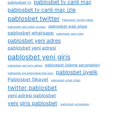
pablosbet tv canli maç
pablosbet tv
pablosbet tv canli maç izle
pablosbet twitter
Pablosbet Twitter haber
pablosbet web sitesi
pablosbet türk poker oyunları
pablosbet whatsapp
pablosbet yanıt oranı
pablosbet yeni adres
pablosbet yeni adresi
pablosbet yeni giris
pablosbet ödeme seçenekleri
pablosbet yeni giriş adresi
pablosbet üyelik
pablosbet üye anlaşmalarında nasıl
Pablosbet Şikayet
pablosbet şirket cihazı
twitter pablosbet
yeni adresi pablosbet
yeni giris pablosbet
pablosbet uygulaması