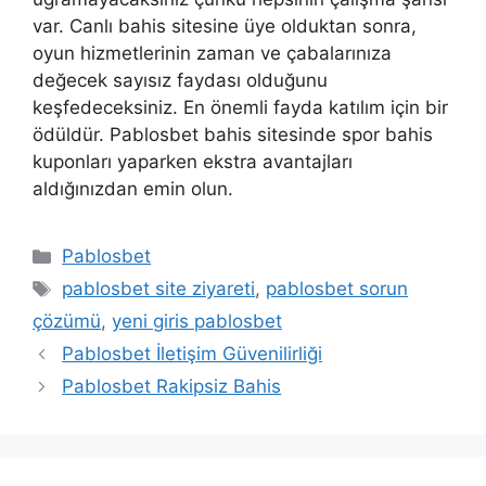
var. Canlı bahis sitesine üye olduktan sonra,
oyun hizmetlerinin zaman ve çabalarınıza
değecek sayısız faydası olduğunu
keşfedeceksiniz. En önemli fayda katılım için bir
ödüldür. Pablosbet bahis sitesinde spor bahis
kuponları yaparken ekstra avantajları
aldığınızdan emin olun.
Kategoriler
Pablosbet
Etiketler
pablosbet site ziyareti
,
pablosbet sorun
çözümü
,
yeni giris pablosbet
Pablosbet İletişim Güvenilirliği
Pablosbet Rakipsiz Bahis