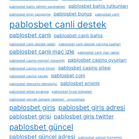
pablosbet bahis tutkunları
pablosbet bahis tahmin seçenekleri
pablosbet bonus
pablosbet bilgi vazgeçme
pablosbet canli
pablosbet canli destek
pablosbet canlı
pablosbet canlı bahis
pablosbet canlı destek talebi
pablosbet canlı destek çalışma saatleri
pablosbet canlı maç i̇zle
pablosbet canlı maç takibi
pablosbet casino oyunları
pablosbet casino müşteri güvenliği
pablosbet casino sitesi
pablosbet casino oyun türleri
pablosbet com
pablosbet casino yasağı
pablosbet erişimi
pablosbet depozito teknolojisi
pablosbet erken bırakma
pablosbet fırsat bölgeleri
pablosbet gerçek zamanlı talepleri uygulaması
pablosbet giris
pablosbet giris adresi
pablosbet girisi
pablosbet giris twitter
pablosbet güncel
pablosbet güncel adresi
pablosbet güncel hizmetleri