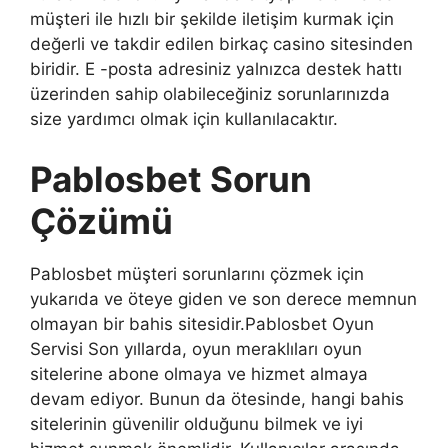
müşteri ile hızlı bir şekilde iletişim kurmak için
değerli ve takdir edilen birkaç casino sitesinden
biridir. E -posta adresiniz yalnızca destek hattı
üzerinden sahip olabileceğiniz sorunlarınızda
size yardımcı olmak için kullanılacaktır.
Pablosbet Sorun
Çözümü
Pablosbet müşteri sorunlarını çözmek için
yukarıda ve öteye giden ve son derece memnun
olmayan bir bahis sitesidir.Pablosbet Oyun
Servisi Son yıllarda, oyun meraklıları oyun
sitelerine abone olmaya ve hizmet almaya
devam ediyor. Bunun da ötesinde, hangi bahis
sitelerinin güvenilir olduğunu bilmek ve iyi