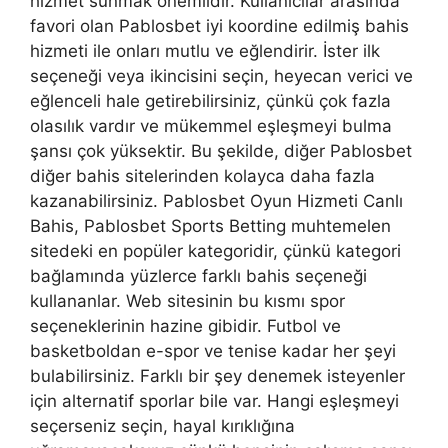
hizmet sunmak önemlidir. Kullanıcılar arasında
favori olan Pablosbet iyi koordine edilmiş bahis
hizmeti ile onları mutlu ve eğlendirir. İster ilk
seçeneği veya ikincisini seçin, heyecan verici ve
eğlenceli hale getirebilirsiniz, çünkü çok fazla
olasılık vardır ve mükemmel eşleşmeyi bulma
şansı çok yüksektir. Bu şekilde, diğer Pablosbet
diğer bahis sitelerinden kolayca daha fazla
kazanabilirsiniz. Pablosbet Oyun Hizmeti Canlı
Bahis, Pablosbet Sports Betting muhtemelen
sitedeki en popüler kategoridir, çünkü kategori
bağlamında yüzlerce farklı bahis seçeneği
kullananlar. Web sitesinin bu kısmı spor
seçeneklerinin hazine gibidir. Futbol ve
basketboldan e-spor ve tenise kadar her şeyi
bulabilirsiniz. Farklı bir şey denemek isteyenler
için alternatif sporlar bile var. Hangi eşleşmeyi
seçerseniz seçin, hayal kırıklığına