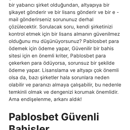
bir yabancı şirket olduğundan, altyapıya bir
şikayet gönderir ve bir lisans gönderir ve bir e -
mail gönderirseniz sorununuz derhal
çözülecektir. Sorulacak soru, kendi şirketinizi
kontrol etmek için bir lisans almanın güvenilmez
olduğunu mu düşünüyorsunuz? Pablosbet para
ödemek için ödeme yapar, Güvenilir bir bahis
sitesi için en önemli kriter, Pablosbet para
çekerken para ödüyorsa, sorunsuz bir şekilde
ödeme yapar. Lisanslama ve altyapı çok önemli
olsa da, bazı şirketler hala sorunlara neden
olabilir ve paranızı almaya çalışabilir, bu nedenle
temkinli olmak ve dengenizi korumak önemlidir.
Ama endişelenme, arkanı aldık!
Pablosbet Güvenli
Bahisler