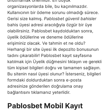
unutmamak önemlidir. En büyük
organizasyonlarda bile, bu kaçınılmazdır.
Kullanıcının bir ödeme sorunu olmadığı sürece.
Gerisi size kalmış.
Pablosbet güvenli bahisler
bahis üyesi adresi aracılığıyla özgür bir üye
olabilirsiniz. Pablosbet kaydolduktan sonra,
üyelik ödüllerine ve deneme ödüllerine
erişiminiz olacak. Ve tahmin et ne oldu?
Herhangi bir site üyesi ilk depozito bonusunun
tadını çıkarabilir! Pablosbet kayıt sayfasına
katılmak için Üyelik düğmesini tıklayın ve gerekli
tüm kişisel bilgileri doğru ve tamamen sağlayın.
Bu sitenin nasıl üyesi olunur? İsterseniz, bilgileri
formdaki doldurduktan sonra e-posta
adresinize gönderilen doğrulama onay
bağlantısını tıklamanız yeterlidir.
Pablosbet Mobil Kayıt