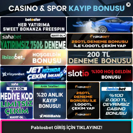
×
Pablosbet GİRİŞ İÇİN TIKLAYINIZ!