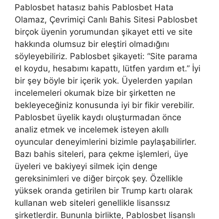
Pablosbet hatasız bahis Pablosbet Hata
Olamaz, Çevrimiçi Canlı Bahis Sitesi Pablosbet
birçok üyenin yorumundan şikayet etti ve site
hakkında olumsuz bir eleştiri olmadığını
söyleyebiliriz. Pablosbet şikayeti: “Site parama
el koydu, hesabımı kapattı, lütfen yardım et.” İyi
bir şey böyle bir içerik yok. Üyelerden yapılan
incelemeleri okumak bize bir şirketten ne
bekleyeceğiniz konusunda iyi bir fikir verebilir.
Pablosbet üyelik kaydı oluşturmadan önce
analiz etmek ve incelemek isteyen akıllı
oyuncular deneyimlerini bizimle paylaşabilirler.
Bazı bahis siteleri, para çekme işlemleri, üye
üyeleri ve bakiyeyi silmek için denge
gereksinimleri ve diğer birçok şey. Özellikle
yüksek oranda getirilen bir Trump kartı olarak
kullanan web siteleri genellikle lisanssız
şirketlerdir. Bununla birlikte, Pablosbet lisanslı