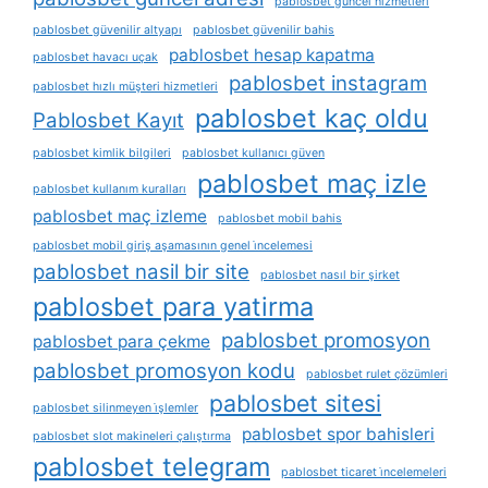
pablosbet güncel hizmetleri
pablosbet güvenilir altyapı
pablosbet güvenilir bahis
pablosbet hesap kapatma
pablosbet havacı uçak
pablosbet instagram
pablosbet hızlı müşteri hizmetleri
pablosbet kaç oldu
Pablosbet Kayıt
pablosbet kimlik bilgileri
pablosbet kullanıcı güven
pablosbet maç izle
pablosbet kullanım kuralları
pablosbet maç izleme
pablosbet mobil bahis
pablosbet mobil giriş aşamasının genel i̇ncelemesi
pablosbet nasil bir site
pablosbet nasıl bir şirket
pablosbet para yatirma
pablosbet promosyon
pablosbet para çekme
pablosbet promosyon kodu
pablosbet rulet çözümleri
pablosbet sitesi
pablosbet silinmeyen i̇şlemler
pablosbet spor bahisleri
pablosbet slot makineleri çalıştırma
pablosbet telegram
pablosbet ticaret i̇ncelemeleri