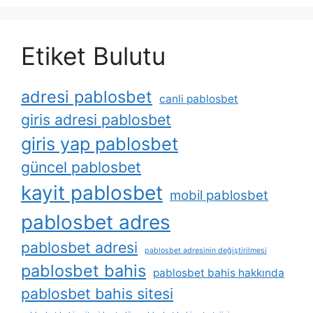
Etiket Bulutu
adresi pablosbet
canli pablosbet
giris adresi pablosbet
giris yap pablosbet
güncel pablosbet
kayit pablosbet
mobil pablosbet
pablosbet adres
pablosbet adresi
pablosbet adresinin değiştirilmesi
pablosbet bahis
pablosbet bahis hakkında
pablosbet bahis sitesi