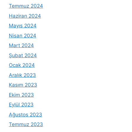
Temmuz 2024
Haziran 2024
Mayıs 2024
Nisan 2024
Mart 2024
Şubat 2024
Ocak 2024
Aralık 2023
Kasım 2023
Ekim 2023
Eylül 2023
Ağustos 2023
Temmuz 2023