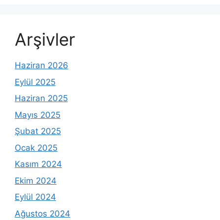
Arşivler
Haziran 2026
Eylül 2025
Haziran 2025
Mayıs 2025
Şubat 2025
Ocak 2025
Kasım 2024
Ekim 2024
Eylül 2024
Ağustos 2024