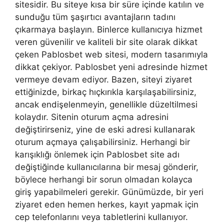
sitesidir. Bu siteye kısa bir süre içinde katılın ve
sunduğu tüm şaşırtıcı avantajların tadını
çıkarmaya başlayın. Binlerce kullanıcıya hizmet
veren güvenilir ve kaliteli bir site olarak dikkat
çeken Pablosbet web sitesi, modern tasarımıyla
dikkat çekiyor. Pablosbet yeni adresinde hizmet
vermeye devam ediyor. Bazen, siteyi ziyaret
ettiğinizde, birkaç hıçkırıkla karşılaşabilirsiniz,
ancak endişelenmeyin, genellikle düzeltilmesi
kolaydır. Sitenin oturum açma adresini
değiştirirseniz, yine de eski adresi kullanarak
oturum açmaya çalışabilirsiniz. Herhangi bir
karışıklığı önlemek için Pablosbet site adı
değiştiğinde kullanıcılarına bir mesaj gönderir,
böylece herhangi bir sorun olmadan kolayca
giriş yapabilmeleri gerekir. Günümüzde, bir yeri
ziyaret eden hemen herkes, kayıt yapmak için
cep telefonlarını veya tabletlerini kullanıyor.