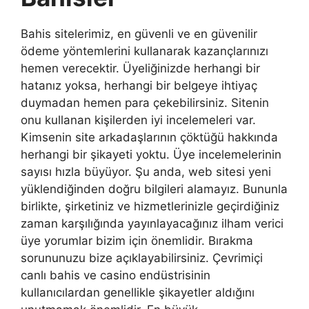
Bahis sitelerimiz, en güvenli ve en güvenilir
ödeme yöntemlerini kullanarak kazançlarınızı
hemen verecektir. Üyeliğinizde herhangi bir
hatanız yoksa, herhangi bir belgeye ihtiyaç
duymadan hemen para çekebilirsiniz. Sitenin
onu kullanan kişilerden iyi incelemeleri var.
Kimsenin site arkadaşlarının çöktüğü hakkında
herhangi bir şikayeti yoktu. Üye incelemelerinin
sayısı hızla büyüyor. Şu anda, web sitesi yeni
yüklendiğinden doğru bilgileri alamayız. Bununla
birlikte, şirketiniz ve hizmetlerinizle geçirdiğiniz
zaman karşılığında yayınlayacağınız ilham verici
üye yorumlar bizim için önemlidir. Bırakma
sorununuzu bize açıklayabilirsiniz. Çevrimiçi
canlı bahis ve casino endüstrisinin
kullanıcılardan genellikle şikayetler aldığını