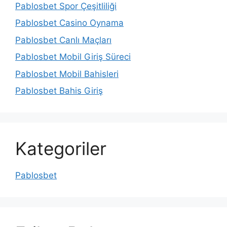
Pablosbet Spor Çeşitliliği
Pablosbet Casino Oynama
Pablosbet Canlı Maçları
Pablosbet Mobil Giriş Süreci
Pablosbet Mobil Bahisleri
Pablosbet Bahis Giriş
Kategoriler
Pablosbet