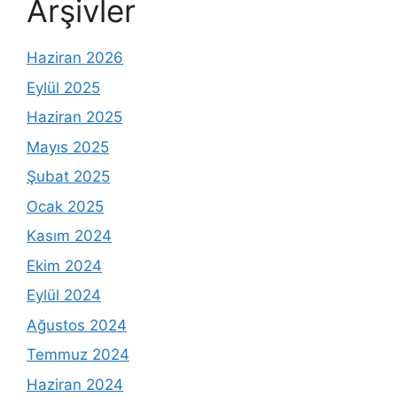
Arşivler
Haziran 2026
Eylül 2025
Haziran 2025
Mayıs 2025
Şubat 2025
Ocak 2025
Kasım 2024
Ekim 2024
Eylül 2024
Ağustos 2024
Temmuz 2024
Haziran 2024