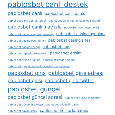
pablosbet canli destek
pablosbet canlı
pablosbet canlı bahis
pablosbet canlı destek talebi
pablosbet canlı destek çalışma saatleri
pablosbet canlı maç i̇zle
pablosbet canlı maç takibi
pablosbet casino oyunları
pablosbet casino müşteri güvenliği
pablosbet casino sitesi
pablosbet casino oyun türleri
pablosbet com
pablosbet casino yasağı
pablosbet erişimi
pablosbet depozito teknolojisi
pablosbet erken bırakma
pablosbet fırsat bölgeleri
pablosbet gerçek zamanlı talepleri uygulaması
pablosbet giris
pablosbet giris adresi
pablosbet girisi
pablosbet giris twitter
pablosbet güncel
pablosbet güncel adresi
pablosbet güncel hizmetleri
pablosbet güvenilir altyapı
pablosbet güvenilir bahis
pablosbet hesap kapatma
pablosbet havacı uçak