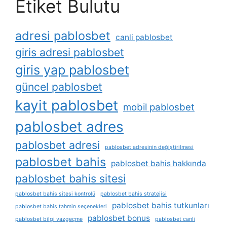
Etiket Bulutu
adresi pablosbet
canli pablosbet
giris adresi pablosbet
giris yap pablosbet
güncel pablosbet
kayit pablosbet
mobil pablosbet
pablosbet adres
pablosbet adresi
pablosbet adresinin değiştirilmesi
pablosbet bahis
pablosbet bahis hakkında
pablosbet bahis sitesi
pablosbet bahis sitesi kontrolü
pablosbet bahis stratejisi
pablosbet bahis tutkunları
pablosbet bahis tahmin seçenekleri
pablosbet bonus
pablosbet bilgi vazgeçme
pablosbet canli