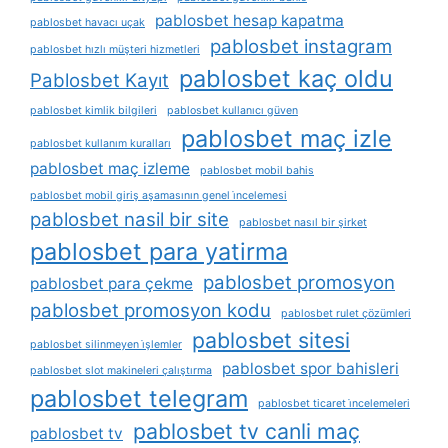
pablosbet hesap kapatma
pablosbet havacı uçak
pablosbet instagram
pablosbet hızlı müşteri hizmetleri
pablosbet kaç oldu
Pablosbet Kayıt
pablosbet kimlik bilgileri
pablosbet kullanıcı güven
pablosbet maç izle
pablosbet kullanım kuralları
pablosbet maç izleme
pablosbet mobil bahis
pablosbet mobil giriş aşamasının genel i̇ncelemesi
pablosbet nasil bir site
pablosbet nasıl bir şirket
pablosbet para yatirma
pablosbet promosyon
pablosbet para çekme
pablosbet promosyon kodu
pablosbet rulet çözümleri
pablosbet sitesi
pablosbet silinmeyen i̇şlemler
pablosbet spor bahisleri
pablosbet slot makineleri çalıştırma
pablosbet telegram
pablosbet ticaret i̇ncelemeleri
pablosbet tv canli maç
pablosbet tv