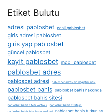
Etiket Bulutu
adresi pablosbet
canli pablosbet
giris adresi pablosbet
giris yap pablosbet
güncel pablosbet
kayit pablosbet
mobil pablosbet
pablosbet adres
pablosbet adresi
pablosbet adresinin değiştirilmesi
pablosbet bahis
pablosbet bahis hakkında
pablosbet bahis sitesi
pablosbet bahis sitesi kontrolü
pablosbet bahis stratejisi
pablosbet bahis tutkunları
pablosbet bahis tahmin seçenekleri