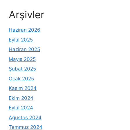
Arşivler
Haziran 2026
Eylül 2025
Haziran 2025
Mayıs 2025
Şubat 2025
Ocak 2025
Kasım 2024
Ekim 2024
Eylül 2024
Ağustos 2024
Temmuz 2024