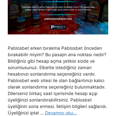
Pablosbet erken bırakma Pablosbet önceden
bırakabilir miyim? Bu pasajın ana noktası nedir?
Bildiğiniz gibi hesap açma yetkisi sizde ve
sorumlusunuz. Elbette istediğiniz zaman
hesabınızı sonlandırma seçeneğiniz vardır.
Pablosbet web sitesi ile olan bağlantınızı kalıcı
olarak sonlandırma seçeneğiniz bulunmaktadır.
Dilerseniz birkaç saat içerisinde hesap açıp
üyeliğinizi sonlandırabilirsiniz. Pablosbet
üyeliğinin sona ermesi. İletişim bilgileri sağlandı.
Üyeliğinizi iptal …
Devamını oku…