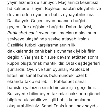
yayın hizmeti de sunuyor. Maçlarınızı kesintisiz
hd kalitede izleyin. Böylece maçları izleyebilir ve
devam eden oyunlara bahis oynayabilirsiniz.
Dakika yok. Geçerli oyun puanına bağlıdır,
geçen süre değişime bağlıdır. Daha da iyisi,
Pablosbet canlı oyun
canlı maçları maksimum
seviyeye ulaştığında seviye atlayabilirsiniz.
Özellikle futbol karşılaşmalarının ilk
dakikalarında canlı bahis oynamak iyi bir fikir
değildir. Yarışma bir süre devam ettikten sonra
kupon oluşturmak mantıklıdır. Ortak eşdeğerleri
şunlardır: Oyun ve tüm oyunlar, Pablosbet
listesinin sanal bahis bölümündeki özel bir
ekranda takip edilebilir. Pablosbet sanal
bahisleri yalnızca sınırlı bir süre için geçerlidir.
Bu sayede bilinmeyen takımlar hakkında güncel
bilgilere ulaşabilir ve ilgili bahis kuponlarını
oluşturabilirsiniz. Sanal Tenis İnanılmaz sayıda