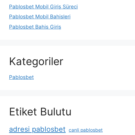
Pablosbet Mobil Giriş Süreci
Pablosbet Mobil Bahisleri
Pablosbet Bahis Giriş
Kategoriler
Pablosbet
Etiket Bulutu
adresi pablosbet
canli pablosbet