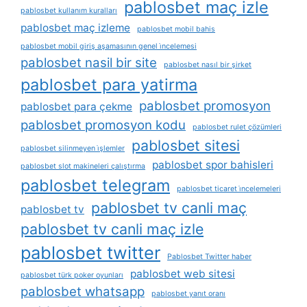
pablosbet maç izle
pablosbet kullanım kuralları
pablosbet maç izleme
pablosbet mobil bahis
pablosbet mobil giriş aşamasının genel i̇ncelemesi
pablosbet nasil bir site
pablosbet nasıl bir şirket
pablosbet para yatirma
pablosbet promosyon
pablosbet para çekme
pablosbet promosyon kodu
pablosbet rulet çözümleri
pablosbet sitesi
pablosbet silinmeyen i̇şlemler
pablosbet spor bahisleri
pablosbet slot makineleri çalıştırma
pablosbet telegram
pablosbet ticaret i̇ncelemeleri
pablosbet tv canli maç
pablosbet tv
pablosbet tv canli maç izle
pablosbet twitter
Pablosbet Twitter haber
pablosbet web sitesi
pablosbet türk poker oyunları
pablosbet whatsapp
pablosbet yanıt oranı