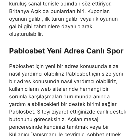
kuruluş sanal tenisle adından söz ettiriyor.
Britanya Açık da bunlardan biri. Kuponlar,
oyunun galibi, ilk turun galibi veya ilk oyunun
galibi gibi tahminlere dayalı olarak
oluşturulabilir.
Pablosbet Yeni Adres Canlı Spor
Pablosbet için yeni bir adres konusunda size
nasıl yardımcı olabiliriz Pablosbet için size yeni
bir adres konusunda nasıl yardımcı olabiliriz,
kullanıcıların web sitelerinde herhangi bir
sorunla karşılaşmaları durumunda anında
yardım alabilecekleri bir destek birimi sağlar
Pablosbet. Siteyi ziyaret ettiğinizde canlı destek
butonunu göreceksiniz. Açılan mesaj
penceresinde kendinizi tanıtmak veya bir
Kullanıcı Danışmanı ile çevrimiçi sohbet etmek