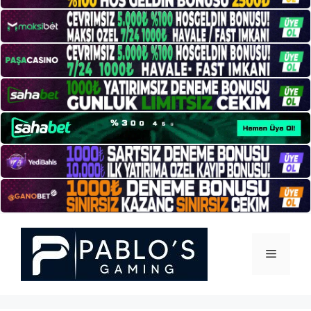
İçeriğe
atla
Menü