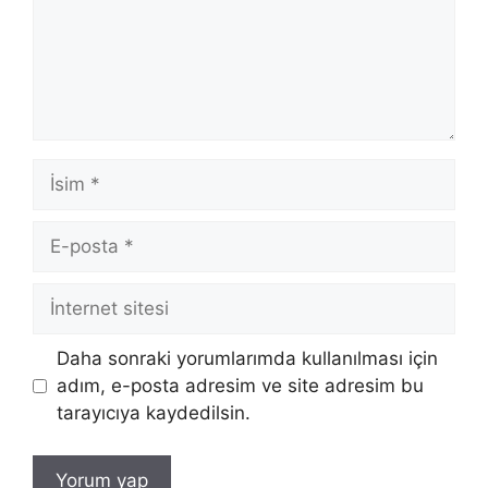
İsim
E-
posta
İnternet
sitesi
Daha sonraki yorumlarımda kullanılması için
adım, e-posta adresim ve site adresim bu
tarayıcıya kaydedilsin.