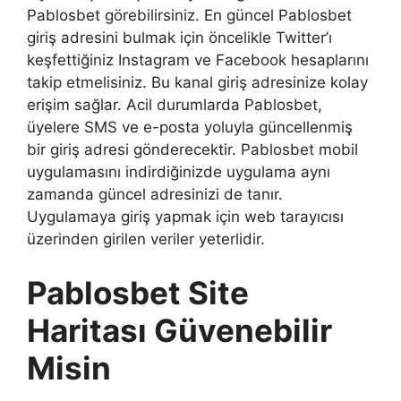
Pablosbet görebilirsiniz. En güncel Pablosbet
giriş adresini bulmak için öncelikle Twitter’ı
keşfettiğiniz Instagram ve Facebook hesaplarını
takip etmelisiniz. Bu kanal giriş adresinize kolay
erişim sağlar. Acil durumlarda Pablosbet,
üyelere SMS ve e-posta yoluyla güncellenmiş
bir giriş adresi gönderecektir. Pablosbet mobil
uygulamasını indirdiğinizde uygulama aynı
zamanda güncel adresinizi de tanır.
Uygulamaya giriş yapmak için web tarayıcısı
üzerinden girilen veriler yeterlidir.
Pablosbet Site
Haritası Güvenebilir
Misin