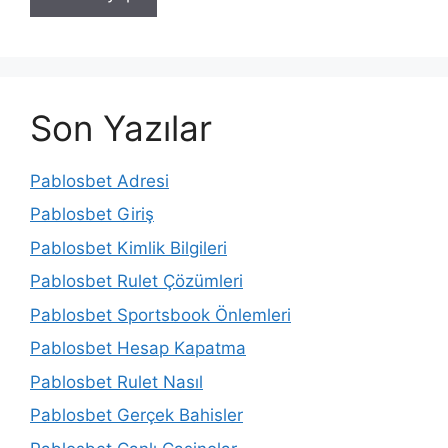
Son Yazılar
Pablosbet Adresi
Pablosbet Giriş
Pablosbet Kimlik Bilgileri
Pablosbet Rulet Çözümleri
Pablosbet Sportsbook Önlemleri
Pablosbet Hesap Kapatma
Pablosbet Rulet Nasıl
Pablosbet Gerçek Bahisler