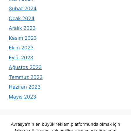
Şubat 2024
Ocak 2024
Aralık 2023
Kasım 2023
Ekim 2023
Eylül 2023
Ağustos 2023
Temmuz 2023
Haziran 2023
Mayıs 2023
Avrasya'nın en büyük reklam platformunda olmak için
Microsoft Teams:
reklam@avrasyamarketing.com