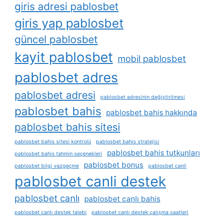
giris adresi pablosbet
giris yap pablosbet
güncel pablosbet
kayit pablosbet
mobil pablosbet
pablosbet adres
pablosbet adresi
pablosbet adresinin değiştirilmesi
pablosbet bahis
pablosbet bahis hakkında
pablosbet bahis sitesi
pablosbet bahis sitesi kontrolü
pablosbet bahis stratejisi
pablosbet bahis tutkunları
pablosbet bahis tahmin seçenekleri
pablosbet bonus
pablosbet bilgi vazgeçme
pablosbet canli
pablosbet canli destek
pablosbet canlı
pablosbet canlı bahis
pablosbet canlı destek talebi
pablosbet canlı destek çalışma saatleri