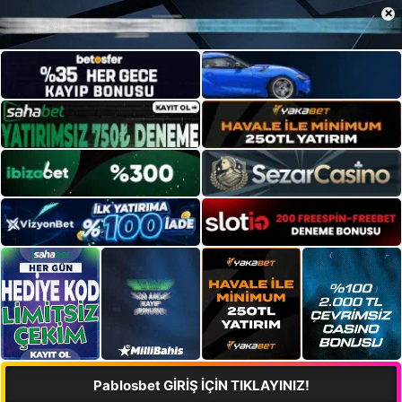
×
Pablosbet GİRİŞ İÇİN TIKLAYINIZ!