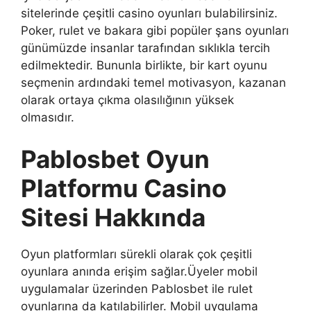
sitelerinde çeşitli casino oyunları bulabilirsiniz.
Poker, rulet ve bakara gibi popüler şans oyunları
günümüzde insanlar tarafından sıklıkla tercih
edilmektedir. Bununla birlikte, bir kart oyunu
seçmenin ardındaki temel motivasyon, kazanan
olarak ortaya çıkma olasılığının yüksek
olmasıdır.
Pablosbet Oyun
Platformu Casino
Sitesi Hakkında
Oyun platformları sürekli olarak çok çeşitli
oyunlara anında erişim sağlar.Üyeler mobil
uygulamalar üzerinden Pablosbet ile rulet
oyunlarına da katılabilirler. Mobil uygulama