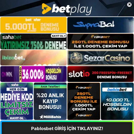
×
Pablosbet GİRİŞ İÇİN TIKLAYINIZ!