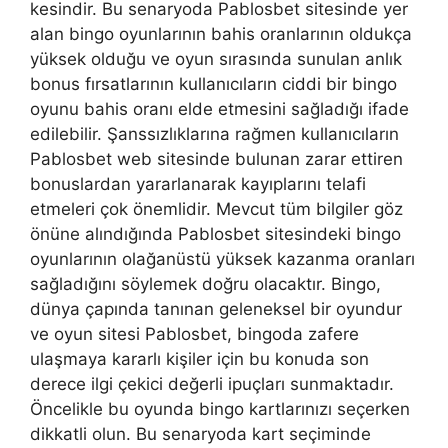
kesindir. Bu senaryoda Pablosbet sitesinde yer
alan bingo oyunlarının bahis oranlarının oldukça
yüksek olduğu ve oyun sırasında sunulan anlık
bonus fırsatlarının kullanıcıların ciddi bir bingo
oyunu bahis oranı elde etmesini sağladığı ifade
edilebilir. Şanssızlıklarına rağmen kullanıcıların
Pablosbet web sitesinde bulunan zarar ettiren
bonuslardan yararlanarak kayıplarını telafi
etmeleri çok önemlidir. Mevcut tüm bilgiler göz
önüne alındığında Pablosbet sitesindeki bingo
oyunlarının olağanüstü yüksek kazanma oranları
sağladığını söylemek doğru olacaktır. Bingo,
dünya çapında tanınan geleneksel bir oyundur
ve oyun sitesi Pablosbet, bingoda zafere
ulaşmaya kararlı kişiler için bu konuda son
derece ilgi çekici değerli ipuçları sunmaktadır.
Öncelikle bu oyunda bingo kartlarınızı seçerken
dikkatli olun. Bu senaryoda kart seçiminde