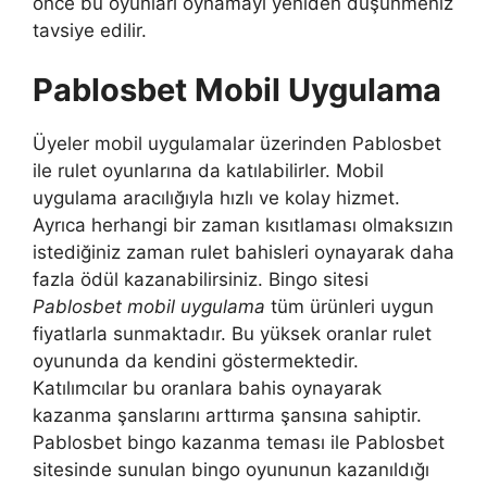
önce bu oyunları oynamayı yeniden düşünmeniz
tavsiye edilir.
Pablosbet Mobil Uygulama
Üyeler mobil uygulamalar üzerinden Pablosbet
ile rulet oyunlarına da katılabilirler. Mobil
uygulama aracılığıyla hızlı ve kolay hizmet.
Ayrıca herhangi bir zaman kısıtlaması olmaksızın
istediğiniz zaman rulet bahisleri oynayarak daha
fazla ödül kazanabilirsiniz. Bingo sitesi
Pablosbet mobil uygulama
tüm ürünleri uygun
fiyatlarla sunmaktadır. Bu yüksek oranlar rulet
oyununda da kendini göstermektedir.
Katılımcılar bu oranlara bahis oynayarak
kazanma şanslarını arttırma şansına sahiptir.
Pablosbet bingo kazanma teması ile Pablosbet
sitesinde sunulan bingo oyununun kazanıldığı