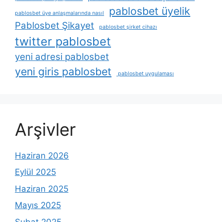
pablosbet üyelik
pablosbet üye anlaşmalarında nasıl
Pablosbet Şikayet
pablosbet şirket cihazı
twitter pablosbet
yeni adresi pablosbet
yeni giris pablosbet
pablosbet uygulaması
Arşivler
Haziran 2026
Eylül 2025
Haziran 2025
Mayıs 2025
Şubat 2025