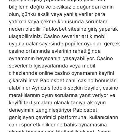
bilgilerin doğru ve eksiksiz olduğundan emin
olun, çünkü eksik veya yanlış veriler para
yatırma veya çekme konusunda sorunlara
neden olabilir Pablosbet sitesine giriş yaparak
ulaşabilirsiniz. Casino severler artık mobil
uygulamalar sayesinde popüler oyunları gerçek
casino ortamında evlerinin rahatlığında
oynamanın heyecanını yaşayabiliyor. Casino
severler bilgisayarlarında veya mobil
cihazlarında online casino oynamanın keyfini
çıkarabilir ve Pablosbet canlı casino bonusları
alabilirler Ayrıca sitedeki seçkin bayiler, casino
meraklılarının oyun sorularına yanıt veriyor ve
keyifli tartışmalara olanak tanıyarak oyun
deneyimini zenginleştiriyor Pablosbet
genişleyen çevrimiçi platformuna, kullanıcıların
canlı spor etkinliklerine bahis oynamasına
olanak tanıyan yeni bir özellik ekledi. Amaç,