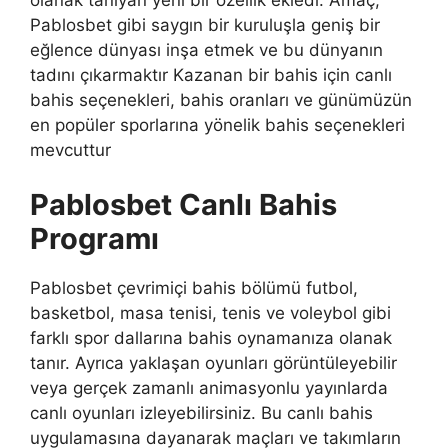
Pablosbet gibi saygın bir kuruluşla geniş bir
eğlence dünyası inşa etmek ve bu dünyanın
tadını çıkarmaktır Kazanan bir bahis için canlı
bahis seçenekleri, bahis oranları ve günümüzün
en popüler sporlarına yönelik bahis seçenekleri
mevcuttur
Pablosbet Canlı Bahis
Programı
Pablosbet çevrimiçi bahis bölümü futbol, ​​
basketbol, ​​masa tenisi, tenis ve voleybol gibi
farklı spor dallarına bahis oynamanıza olanak
tanır. Ayrıca yaklaşan oyunları görüntüleyebilir
veya gerçek zamanlı animasyonlu yayınlarda
canlı oyunları izleyebilirsiniz. Bu canlı bahis
uygulamasına dayanarak maçları ve takımların