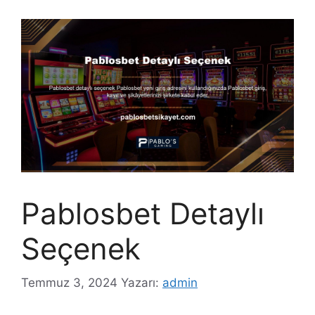
Pablosbet Detaylı
Seçenek
Temmuz 3, 2024
Yazarı:
admin