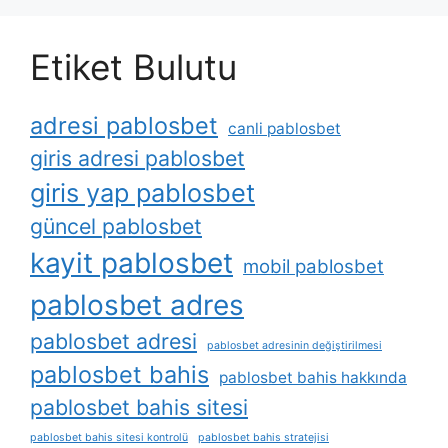
Etiket Bulutu
adresi pablosbet
canli pablosbet
giris adresi pablosbet
giris yap pablosbet
güncel pablosbet
kayit pablosbet
mobil pablosbet
pablosbet adres
pablosbet adresi
pablosbet adresinin değiştirilmesi
pablosbet bahis
pablosbet bahis hakkında
pablosbet bahis sitesi
pablosbet bahis sitesi kontrolü
pablosbet bahis stratejisi