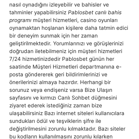
nasıl oynadığını izleyebilir ve bahisler ve
tahminler yapabilirsiniz
Pablosbet canlı bahis
programı
müşteri hizmetleri, casino oyunları
oynamaktan hoşlanan kişilere daha tatmin edici
bir deneyim sunmak için her zaman
geliştirilmektedir. Yorumlarınızı ve görüşlerinizi
doğrudan iletebilmeniz için müşteri hizmetleri
7/24 hizmetinizdedir Pablosbet günün her
saatinde Müşteri Hizmetleri departmanına e-
posta göndererek geri bildirimlerinizi ve
önerilerinizi almaya hazırdır. Herhangi bir
sorunuz veya endişeniz varsa Bize Ulaşın
sayfasını ve kırmızı Canlı Sohbet düğmesini
ziyaret ederek istediğiniz zaman bize
ulaşabilirsiniz Bazı internet siteleri kullanıcılara
sundukları ödül ve teşviklerin şifre ile
değiştirilmesini zorunlu kılmaktadır. Bazı siteler
bu kodların kullanılmasını zorunlu kılarken