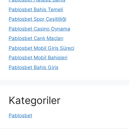
Pablosbet Bahis Temeli
Pablosbet Spor Çeşitliliği
Pablosbet Casino Oynama
Pablosbet Canlı Maçları
Pablosbet Mobil Giriş Süreci
Pablosbet Mobil Bahisleri
Pablosbet Bahis Giriş
Kategoriler
Pablosbet