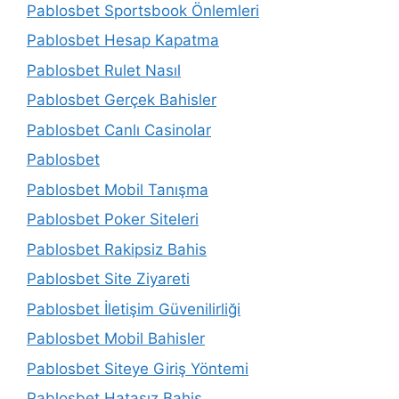
Pablosbet Sportsbook Önlemleri
Pablosbet Hesap Kapatma
Pablosbet Rulet Nasıl
Pablosbet Gerçek Bahisler
Pablosbet Canlı Casinolar
Pablosbet
Pablosbet Mobil Tanışma
Pablosbet Poker Siteleri
Pablosbet Rakipsiz Bahis
Pablosbet Site Ziyareti
Pablosbet İletişim Güvenilirliği
Pablosbet Mobil Bahisler
Pablosbet Siteye Giriş Yöntemi
Pablosbet Hatasız Bahis