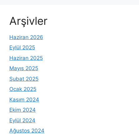
Arşivler
Haziran 2026
Eylül 2025
Haziran 2025
Mayıs 2025
Şubat 2025
Ocak 2025
Kasım 2024
Ekim 2024
Eylül 2024
Ağustos 2024