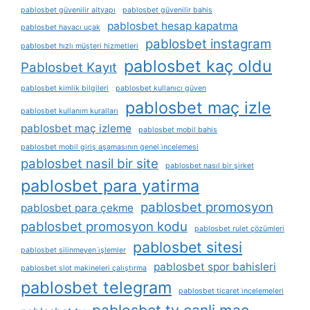
pablosbet güvenilir altyapı
pablosbet güvenilir bahis
pablosbet hesap kapatma
pablosbet havacı uçak
pablosbet instagram
pablosbet hızlı müşteri hizmetleri
pablosbet kaç oldu
Pablosbet Kayıt
pablosbet kimlik bilgileri
pablosbet kullanıcı güven
pablosbet maç izle
pablosbet kullanım kuralları
pablosbet maç izleme
pablosbet mobil bahis
pablosbet mobil giriş aşamasının genel i̇ncelemesi
pablosbet nasil bir site
pablosbet nasıl bir şirket
pablosbet para yatirma
pablosbet promosyon
pablosbet para çekme
pablosbet promosyon kodu
pablosbet rulet çözümleri
pablosbet sitesi
pablosbet silinmeyen i̇şlemler
pablosbet spor bahisleri
pablosbet slot makineleri çalıştırma
pablosbet telegram
pablosbet ticaret i̇ncelemeleri
pablosbet tv canli maç