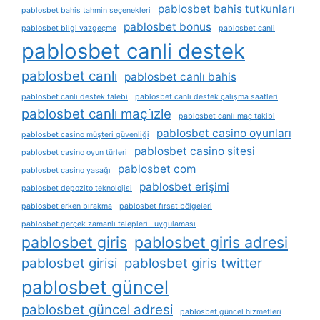
pablosbet bahis tutkunları
pablosbet bahis tahmin seçenekleri
pablosbet bonus
pablosbet bilgi vazgeçme
pablosbet canli
pablosbet canli destek
pablosbet canlı
pablosbet canlı bahis
pablosbet canlı destek talebi
pablosbet canlı destek çalışma saatleri
pablosbet canlı maç i̇zle
pablosbet canlı maç takibi
pablosbet casino oyunları
pablosbet casino müşteri güvenliği
pablosbet casino sitesi
pablosbet casino oyun türleri
pablosbet com
pablosbet casino yasağı
pablosbet erişimi
pablosbet depozito teknolojisi
pablosbet erken bırakma
pablosbet fırsat bölgeleri
pablosbet gerçek zamanlı talepleri uygulaması
pablosbet giris
pablosbet giris adresi
pablosbet girisi
pablosbet giris twitter
pablosbet güncel
pablosbet güncel adresi
pablosbet güncel hizmetleri