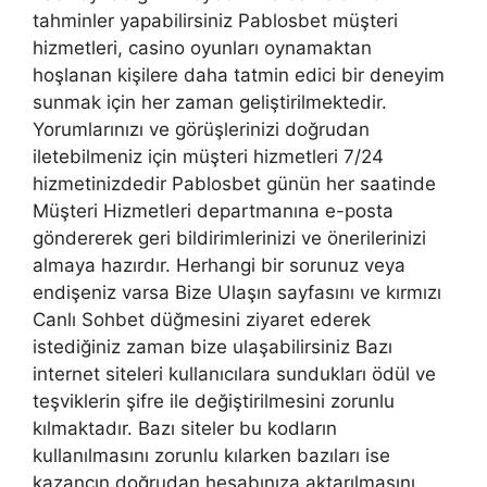
tahminler yapabilirsiniz Pablosbet müşteri
hizmetleri, casino oyunları oynamaktan
hoşlanan kişilere daha tatmin edici bir deneyim
sunmak için her zaman geliştirilmektedir.
Yorumlarınızı ve görüşlerinizi doğrudan
iletebilmeniz için müşteri hizmetleri 7/24
hizmetinizdedir Pablosbet günün her saatinde
Müşteri Hizmetleri departmanına e-posta
göndererek geri bildirimlerinizi ve önerilerinizi
almaya hazırdır. Herhangi bir sorunuz veya
endişeniz varsa Bize Ulaşın sayfasını ve kırmızı
Canlı Sohbet düğmesini ziyaret ederek
istediğiniz zaman bize ulaşabilirsiniz Bazı
internet siteleri kullanıcılara sundukları ödül ve
teşviklerin şifre ile değiştirilmesini zorunlu
kılmaktadır. Bazı siteler bu kodların
kullanılmasını zorunlu kılarken bazıları ise
kazancın doğrudan hesabınıza aktarılmasını