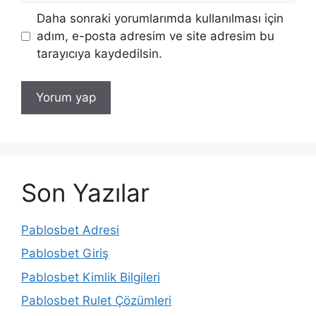
Daha sonraki yorumlarımda kullanılması için
adım, e-posta adresim ve site adresim bu
tarayıcıya kaydedilsin.
Son Yazılar
Pablosbet Adresi
Pablosbet Giriş
Pablosbet Kimlik Bilgileri
Pablosbet Rulet Çözümleri