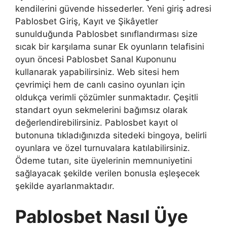
kendilerini güvende hissederler. Yeni giriş adresi
Pablosbet Giriş, Kayıt ve Şikâyetler
sunulduğunda Pablosbet sınıflandırması size
sıcak bir karşılama sunar Ek oyunların telafisini
oyun öncesi Pablosbet Sanal Kuponunu
kullanarak yapabilirsiniz. Web sitesi hem
çevrimiçi hem de canlı casino oyunları için
oldukça verimli çözümler sunmaktadır. Çeşitli
standart oyun sekmelerini bağımsız olarak
değerlendirebilirsiniz. Pablosbet kayıt ol
butonuna tıkladığınızda sitedeki bingoya, belirli
oyunlara ve özel turnuvalara katılabilirsiniz.
Ödeme tutarı, site üyelerinin memnuniyetini
sağlayacak şekilde verilen bonusla eşleşecek
şekilde ayarlanmaktadır.
Pablosbet Nasıl Üye