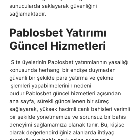
sunucularda saklayarak güvenliğini
sağlamaktadır.
Pablosbet Yatırımı
Güncel Hizmetleri
Site üyelerinin Pablosbet yatırımlarının yasallığı
konusunda herhangi bir endişe duymadan
güvenli bir şekilde para yatırma ve çekme
işlemleri yapabilmelerinin nedeni
budur.Pablosbet güncel hizmetleri açısından
ana sayfa, sürekli güncellenen bir süreç
sağlayarak, yüksek hacimli canlı bahisleri verimli
bir şekilde yönetmemize ve sorunsuz bir bahis
deneyimi sağlamamıza olanak tanır. Bu, kişisel
olarak değerlendirdiğiniz alanlarda ihtiyaç