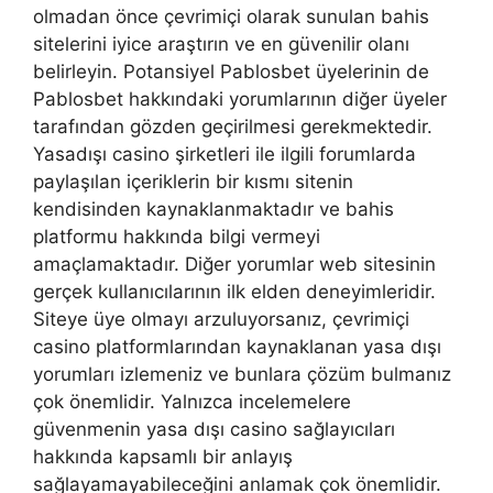
olmadan önce çevrimiçi olarak sunulan bahis
sitelerini iyice araştırın ve en güvenilir olanı
belirleyin. Potansiyel Pablosbet üyelerinin de
Pablosbet hakkındaki yorumlarının diğer üyeler
tarafından gözden geçirilmesi gerekmektedir.
Yasadışı casino şirketleri ile ilgili forumlarda
paylaşılan içeriklerin bir kısmı sitenin
kendisinden kaynaklanmaktadır ve bahis
platformu hakkında bilgi vermeyi
amaçlamaktadır. Diğer yorumlar web sitesinin
gerçek kullanıcılarının ilk elden deneyimleridir.
Siteye üye olmayı arzuluyorsanız, çevrimiçi
casino platformlarından kaynaklanan yasa dışı
yorumları izlemeniz ve bunlara çözüm bulmanız
çok önemlidir. Yalnızca incelemelere
güvenmenin yasa dışı casino sağlayıcıları
hakkında kapsamlı bir anlayış
sağlayamayabileceğini anlamak çok önemlidir.