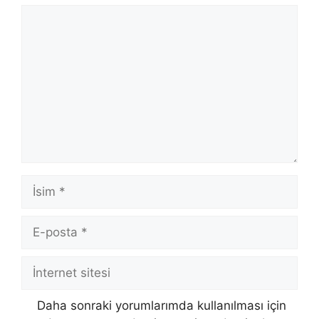
Yorum
İsim
E-
posta
İnternet
sitesi
Daha sonraki yorumlarımda kullanılması için