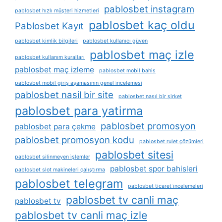
pablosbet instagram
pablosbet hızlı müşteri hizmetleri
pablosbet kaç oldu
Pablosbet Kayıt
pablosbet kimlik bilgileri
pablosbet kullanıcı güven
pablosbet maç izle
pablosbet kullanım kuralları
pablosbet maç izleme
pablosbet mobil bahis
pablosbet mobil giriş aşamasının genel i̇ncelemesi
pablosbet nasil bir site
pablosbet nasıl bir şirket
pablosbet para yatirma
pablosbet promosyon
pablosbet para çekme
pablosbet promosyon kodu
pablosbet rulet çözümleri
pablosbet sitesi
pablosbet silinmeyen i̇şlemler
pablosbet spor bahisleri
pablosbet slot makineleri çalıştırma
pablosbet telegram
pablosbet ticaret i̇ncelemeleri
pablosbet tv canli maç
pablosbet tv
pablosbet tv canli maç izle