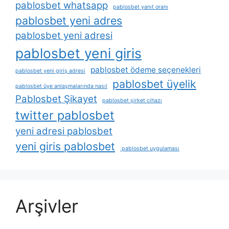
pablosbet whatsapp
pablosbet yanıt oranı
pablosbet yeni adres
pablosbet yeni adresi
pablosbet yeni giris
pablosbet ödeme seçenekleri
pablosbet yeni giriş adresi
pablosbet üyelik
pablosbet üye anlaşmalarında nasıl
Pablosbet Şikayet
pablosbet şirket cihazı
twitter pablosbet
yeni adresi pablosbet
yeni giris pablosbet
pablosbet uygulaması
Arşivler