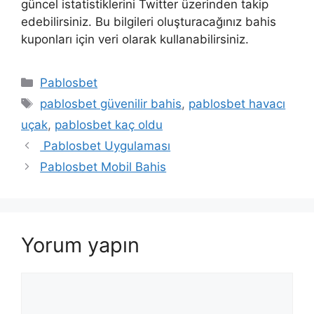
güncel istatistiklerini Twitter üzerinden takip
edebilirsiniz. Bu bilgileri oluşturacağınız bahis
kuponları için veri olarak kullanabilirsiniz.
Kategoriler
Pablosbet
Etiketler
pablosbet güvenilir bahis
,
pablosbet havacı
uçak
,
pablosbet kaç oldu
Pablosbet Uygulaması
Pablosbet Mobil Bahis
Yorum yapın
Yorum