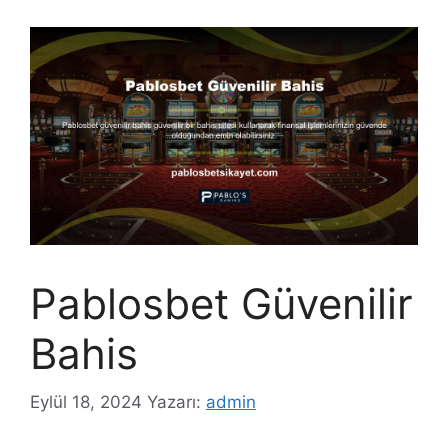
Pablosbet Güvenilir
Bahis
Eylül 18, 2024
Yazarı:
admin