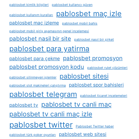
pablosbet kimlik bilgileri
pablosbet kullanıcı güven
pablosbet maç izle
pablosbet kullanım kuralları
pablosbet maç izleme
pablosbet mobil bahis
pablosbet mobil giriş aşamasının genel i̇ncelemesi
pablosbet nasil bir site
pablosbet nasıl bir şirket
pablosbet para yatirma
pablosbet promosyon
pablosbet para çekme
pablosbet promosyon kodu
pablosbet rulet çözümleri
pablosbet sitesi
pablosbet silinmeyen i̇şlemler
pablosbet spor bahisleri
pablosbet slot makineleri çalıştırma
pablosbet telegram
pablosbet ticaret i̇ncelemeleri
pablosbet tv canli maç
pablosbet tv
pablosbet tv canli maç izle
pablosbet twitter
Pablosbet Twitter haber
pablosbet web sitesi
pablosbet türk poker oyunları