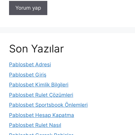
Son Yazılar
Pablosbet Adresi
Pablosbet Giriş
Pablosbet Kimlik Bilgileri
Pablosbet Rulet Çözümleri
Pablosbet Sportsbook Önlemleri
Pablosbet Hesap Kapatma
Pablosbet Rulet Nasıl