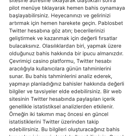
sitesine adresine tıklayarak ulaştıktan sonra
pilot menüye tıklayarak hemen bahis oynamaya
başlayabilirsiniz. Heyecanınızı ve gelirinizi
artırmak için hemen harekete geçin. Pablosbet
Twitter hesabına göz atın; becerilerinizi
geliştirmek ve kazanmak için değerli fırsatlar
bulacaksınız. Olasılıklardan biri, yapmak üzere
olduğunuz bahis hakkında bir ipucu almanızdır.
Çevrimiçi casino platformu, Twitter hesabı
aracılığıyla kullanıcılara günün tahminlerini
sunar. Bu bahis tahminlerini analiz ederek,
yapmayı planladığınız bahisler hakkında değerli
bilgiler ve tavsiyeler elde edebilirsiniz. Bir web
sitesinin Twitter hesabında paylaşılan içerik
genellikle istatistiksel analizlerden etkilenir.
Örneğin iki takımın maç öncesi en güncel
istatistiklerini Twitter üzerinden takip
edebilirsiniz. Bu bilgileri oluşturacağınız bahis