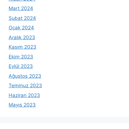
Mart 2024
Şubat 2024
Ocak 2024
Aralık 2023
Kasım 2023
Ekim 2023
Eylül 2023
Ağustos 2023
Temmuz 2023
Haziran 2023
Mayıs 2023