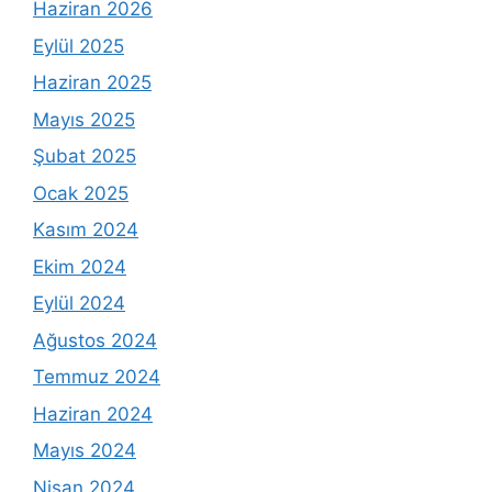
Haziran 2026
Eylül 2025
Haziran 2025
Mayıs 2025
Şubat 2025
Ocak 2025
Kasım 2024
Ekim 2024
Eylül 2024
Ağustos 2024
Temmuz 2024
Haziran 2024
Mayıs 2024
Nisan 2024