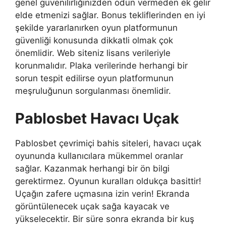
genel güvenilirliğinizden ödün vermeden ek gelir
elde etmenizi sağlar. Bonus tekliflerinden en iyi
şekilde yararlanırken oyun platformunun
güvenliği konusunda dikkatli olmak çok
önemlidir. Web siteniz lisans verileriyle
korunmalıdır. Plaka verilerinde herhangi bir
sorun tespit edilirse oyun platformunun
meşruluğunun sorgulanması önemlidir.
Pablosbet Havacı Uçak
Pablosbet çevrimiçi bahis siteleri, havacı uçak
oyununda kullanıcılara mükemmel oranlar
sağlar. Kazanmak herhangi bir ön bilgi
gerektirmez. Oyunun kuralları oldukça basittir!
Uçağın zafere uçmasına izin verin! Ekranda
görüntülenecek uçak sağa kayacak ve
yükselecektir. Bir süre sonra ekranda bir kuş