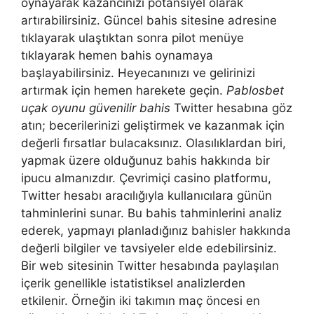
oynayarak kazancınızı potansiyel olarak
artırabilirsiniz. Güncel bahis sitesine adresine
tıklayarak ulaştıktan sonra pilot menüye
tıklayarak hemen bahis oynamaya
başlayabilirsiniz. Heyecanınızı ve gelirinizi
artırmak için hemen harekete geçin.
Pablosbet
uçak oyunu güvenilir bahis
Twitter hesabına göz
atın; becerilerinizi geliştirmek ve kazanmak için
değerli fırsatlar bulacaksınız. Olasılıklardan biri,
yapmak üzere olduğunuz bahis hakkında bir
ipucu almanızdır. Çevrimiçi casino platformu,
Twitter hesabı aracılığıyla kullanıcılara günün
tahminlerini sunar. Bu bahis tahminlerini analiz
ederek, yapmayı planladığınız bahisler hakkında
değerli bilgiler ve tavsiyeler elde edebilirsiniz.
Bir web sitesinin Twitter hesabında paylaşılan
içerik genellikle istatistiksel analizlerden
etkilenir. Örneğin iki takımın maç öncesi en