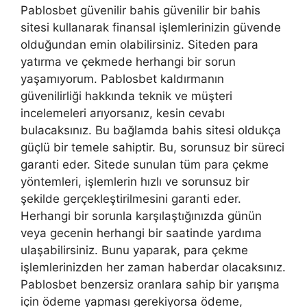
Pablosbet güvenilir bahis güvenilir bir bahis
sitesi kullanarak finansal işlemlerinizin güvende
olduğundan emin olabilirsiniz. Siteden para
yatırma ve çekmede herhangi bir sorun
yaşamıyorum. Pablosbet kaldırmanın
güvenilirliği hakkında teknik ve müşteri
incelemeleri arıyorsanız, kesin cevabı
bulacaksınız. Bu bağlamda bahis sitesi oldukça
güçlü bir temele sahiptir. Bu, sorunsuz bir süreci
garanti eder. Sitede sunulan tüm para çekme
yöntemleri, işlemlerin hızlı ve sorunsuz bir
şekilde gerçekleştirilmesini garanti eder.
Herhangi bir sorunla karşılaştığınızda günün
veya gecenin herhangi bir saatinde yardıma
ulaşabilirsiniz. Bunu yaparak, para çekme
işlemlerinizden her zaman haberdar olacaksınız.
Pablosbet benzersiz oranlara sahip bir yarışma
için ödeme yapması gerekiyorsa ödeme,