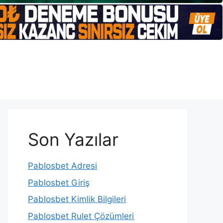
Son Yazılar
Pablosbet Adresi
Pablosbet Giriş
Pablosbet Kimlik Bilgileri
Pablosbet Rulet Çözümleri