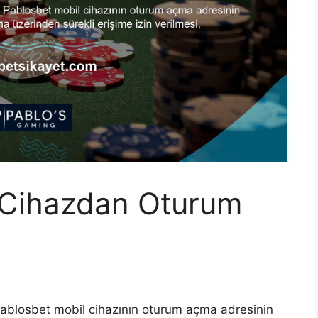
 Cihazdan Oturum
blosbet mobil cihazının oturum açma adresinin