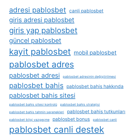
adresi pablosbet
canli pablosbet
giris adresi pablosbet
giris yap pablosbet
güncel pablosbet
kayit pablosbet
mobil pablosbet
pablosbet adres
pablosbet adresi
pablosbet adresinin değiştirilmesi
pablosbet bahis
pablosbet bahis hakkında
pablosbet bahis sitesi
pablosbet bahis sitesi kontrolü
pablosbet bahis stratejisi
pablosbet bahis tutkunları
pablosbet bahis tahmin seçenekleri
pablosbet bonus
pablosbet bilgi vazgeçme
pablosbet canli
pablosbet canli destek