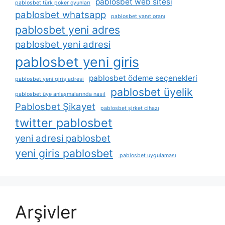
pablosbet web sitesi
pablosbet türk poker oyunları
pablosbet whatsapp
pablosbet yanıt oranı
pablosbet yeni adres
pablosbet yeni adresi
pablosbet yeni giris
pablosbet ödeme seçenekleri
pablosbet yeni giriş adresi
pablosbet üyelik
pablosbet üye anlaşmalarında nasıl
Pablosbet Şikayet
pablosbet şirket cihazı
twitter pablosbet
yeni adresi pablosbet
yeni giris pablosbet
pablosbet uygulaması
Arşivler