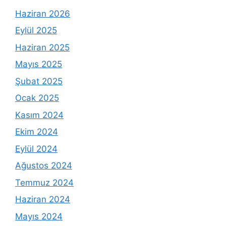
Haziran 2026
Eylül 2025
Haziran 2025
Mayıs 2025
Şubat 2025
Ocak 2025
Kasım 2024
Ekim 2024
Eylül 2024
Ağustos 2024
Temmuz 2024
Haziran 2024
Mayıs 2024