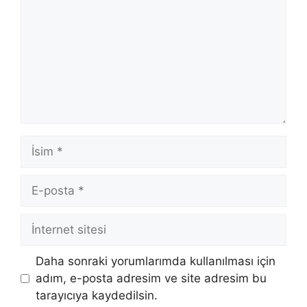
İsim
E-
posta
İnternet
sitesi
Daha sonraki yorumlarımda kullanılması için
adım, e-posta adresim ve site adresim bu
tarayıcıya kaydedilsin.