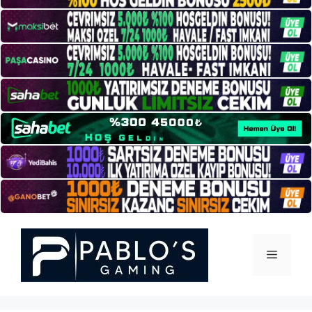
İçeriğe
atla
Menü