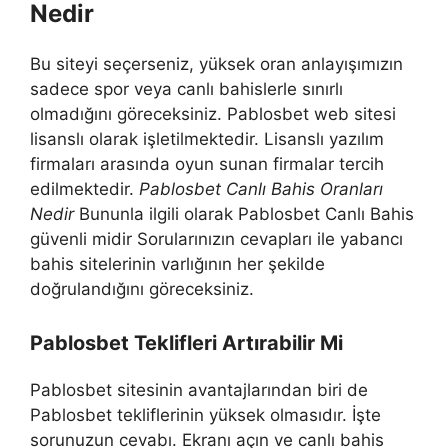
Nedir
Bu siteyi seçerseniz, yüksek oran anlayışımızın
sadece spor veya canlı bahislerle sınırlı
olmadığını göreceksiniz. Pablosbet web sitesi
lisanslı olarak işletilmektedir. Lisanslı yazılım
firmaları arasında oyun sunan firmalar tercih
edilmektedir.
Pablosbet Canlı Bahis Oranları
Nedir
Bununla ilgili olarak Pablosbet Canlı Bahis
güvenli midir Sorularınızın cevapları ile yabancı
bahis sitelerinin varlığının her şekilde
doğrulandığını göreceksiniz.
Pablosbet Teklifleri Artırabilir Mi
Pablosbet sitesinin avantajlarından biri de
Pablosbet tekliflerinin yüksek olmasıdır. İşte
sorunuzun cevabı. Ekranı açın ve canlı bahis