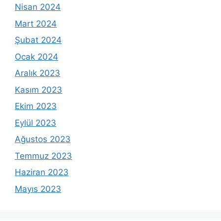
Nisan 2024
Mart 2024
Şubat 2024
Ocak 2024
Aralık 2023
Kasım 2023
Ekim 2023
Eylül 2023
Ağustos 2023
Temmuz 2023
Haziran 2023
Mayıs 2023