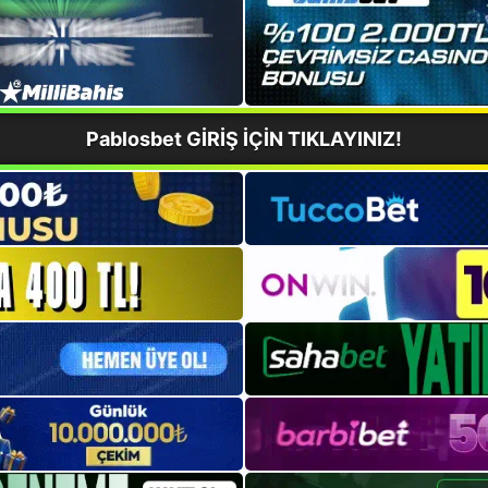
Pablosbet GİRİŞ İÇİN TIKLAYINIZ!