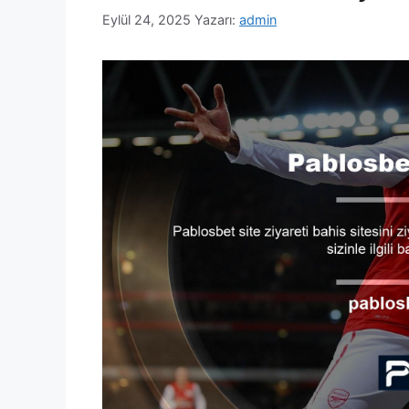
Eylül 24, 2025
Yazarı:
admin