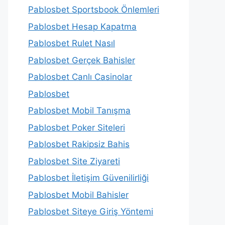
Pablosbet Sportsbook Önlemleri
Pablosbet Hesap Kapatma
Pablosbet Rulet Nasıl
Pablosbet Gerçek Bahisler
Pablosbet Canlı Casinolar
Pablosbet
Pablosbet Mobil Tanışma
Pablosbet Poker Siteleri
Pablosbet Rakipsiz Bahis
Pablosbet Site Ziyareti
Pablosbet İletişim Güvenilirliği
Pablosbet Mobil Bahisler
Pablosbet Siteye Giriş Yöntemi