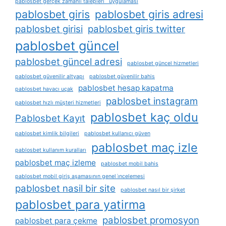
pablosbet gerçek zamanlı talepleri uygulaması
pablosbet giris
pablosbet giris adresi
pablosbet girisi
pablosbet giris twitter
pablosbet güncel
pablosbet güncel adresi
pablosbet güncel hizmetleri
pablosbet güvenilir altyapı
pablosbet güvenilir bahis
pablosbet hesap kapatma
pablosbet havacı uçak
pablosbet instagram
pablosbet hızlı müşteri hizmetleri
pablosbet kaç oldu
Pablosbet Kayıt
pablosbet kimlik bilgileri
pablosbet kullanıcı güven
pablosbet maç izle
pablosbet kullanım kuralları
pablosbet maç izleme
pablosbet mobil bahis
pablosbet mobil giriş aşamasının genel i̇ncelemesi
pablosbet nasil bir site
pablosbet nasıl bir şirket
pablosbet para yatirma
pablosbet promosyon
pablosbet para çekme