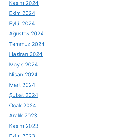
Kasım 2024
Ekim 2024
Eylül 2024
Ağustos 2024
Temmuz 2024
Haziran 2024
Mayıs 2024
Nisan 2024
Mart 2024
Şubat 2024
Ocak 2024
Aralık 2023
Kasım 2023
Ekim 2023