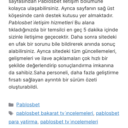
sayfasından Pablosbet İletişim bölümüne
kolayca ulaşabilirsiniz. Ayrıca sayfanın sağ üst
köşesinde canlı destek kutusu yer almaktadır.
Pablosbet i̇letişim hizmetleri
Bu alana
tıkladığınızda bir temsilci en geç 5 dakika içinde
sizinle iletişime geçecektir. Daha sonra sitedeki
en ufak bir sorunu bile bildirerek anında sonuç
alabilirsiniz. Ayrıca sitedeki tüm güncellemeleri,
gelişmeleri ve ilave açıklamaları çok hızlı bir
şekilde değerlendirip sonuçlandırma imkanına
da sahibiz.Saha personeli, daha fazla geliştirme
fırsatı sağlayan ayrıntılı bir sürüm özeti
oluşturabildi.
Kategoriler
Pablosbet
Etiketler
pablosbet bakarat tv i̇ncelemeleri
,
pablosbet
para yatirma
,
pablosbet tv i̇ncelemeleri