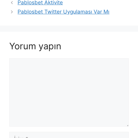
Pablosbet Aktivite
Pablosbet Twitter Uygulaması Var Mı
Yorum yapın
Yorum
İsim