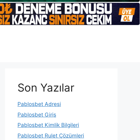
Son Yazılar
Pablosbet Adresi
Pablosbet Giriş
Pablosbet Kimlik Bilgileri
Pablosbet Rulet Çözümleri