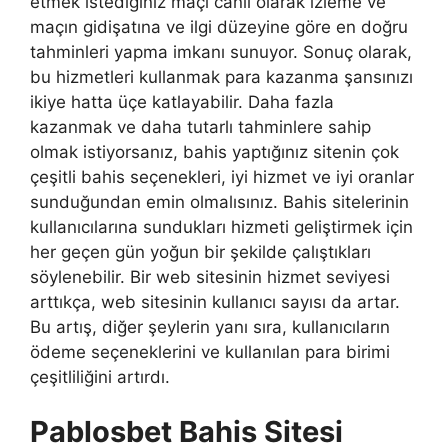
etmek istediğiniz maçı canlı olarak izleme ve
maçın gidişatına ve ilgi düzeyine göre en doğru
tahminleri yapma imkanı sunuyor. Sonuç olarak,
bu hizmetleri kullanmak para kazanma şansınızı
ikiye hatta üçe katlayabilir. Daha fazla
kazanmak ve daha tutarlı tahminlere sahip
olmak istiyorsanız, bahis yaptığınız sitenin çok
çeşitli bahis seçenekleri, iyi hizmet ve iyi oranlar
sunduğundan emin olmalısınız. Bahis sitelerinin
kullanıcılarına sundukları hizmeti geliştirmek için
her geçen gün yoğun bir şekilde çalıştıkları
söylenebilir. Bir web sitesinin hizmet seviyesi
arttıkça, web sitesinin kullanıcı sayısı da artar.
Bu artış, diğer şeylerin yanı sıra, kullanıcıların
ödeme seçeneklerini ve kullanılan para birimi
çeşitliliğini artırdı.
Pablosbet Bahis Sitesi