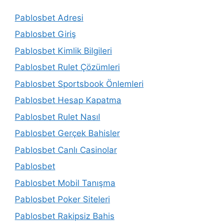
Pablosbet Adresi
Pablosbet Giriş
Pablosbet Kimlik Bilgileri
Pablosbet Rulet Çözümleri
Pablosbet Sportsbook Önlemleri
Pablosbet Hesap Kapatma
Pablosbet Rulet Nasıl
Pablosbet Gerçek Bahisler
Pablosbet Canlı Casinolar
Pablosbet
Pablosbet Mobil Tanışma
Pablosbet Poker Siteleri
Pablosbet Rakipsiz Bahis