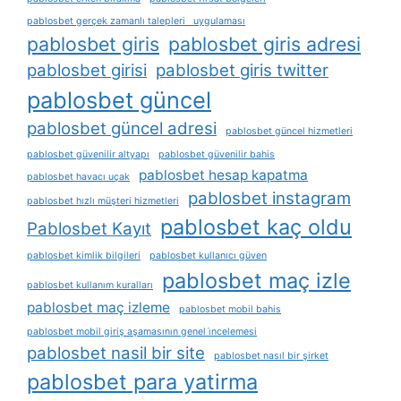
pablosbet gerçek zamanlı talepleri uygulaması
pablosbet giris
pablosbet giris adresi
pablosbet girisi
pablosbet giris twitter
pablosbet güncel
pablosbet güncel adresi
pablosbet güncel hizmetleri
pablosbet güvenilir altyapı
pablosbet güvenilir bahis
pablosbet hesap kapatma
pablosbet havacı uçak
pablosbet instagram
pablosbet hızlı müşteri hizmetleri
pablosbet kaç oldu
Pablosbet Kayıt
pablosbet kimlik bilgileri
pablosbet kullanıcı güven
pablosbet maç izle
pablosbet kullanım kuralları
pablosbet maç izleme
pablosbet mobil bahis
pablosbet mobil giriş aşamasının genel i̇ncelemesi
pablosbet nasil bir site
pablosbet nasıl bir şirket
pablosbet para yatirma