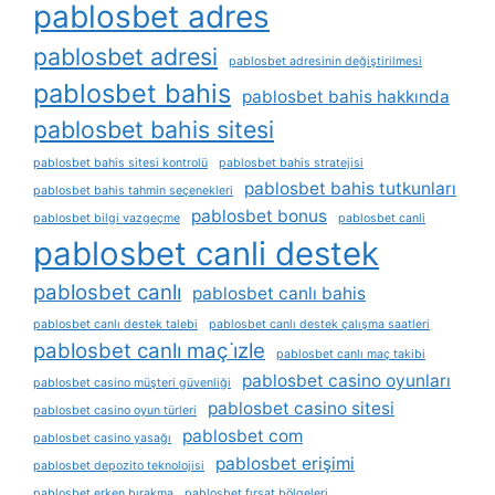
pablosbet adres
pablosbet adresi
pablosbet adresinin değiştirilmesi
pablosbet bahis
pablosbet bahis hakkında
pablosbet bahis sitesi
pablosbet bahis sitesi kontrolü
pablosbet bahis stratejisi
pablosbet bahis tutkunları
pablosbet bahis tahmin seçenekleri
pablosbet bonus
pablosbet bilgi vazgeçme
pablosbet canli
pablosbet canli destek
pablosbet canlı
pablosbet canlı bahis
pablosbet canlı destek talebi
pablosbet canlı destek çalışma saatleri
pablosbet canlı maç i̇zle
pablosbet canlı maç takibi
pablosbet casino oyunları
pablosbet casino müşteri güvenliği
pablosbet casino sitesi
pablosbet casino oyun türleri
pablosbet com
pablosbet casino yasağı
pablosbet erişimi
pablosbet depozito teknolojisi
pablosbet erken bırakma
pablosbet fırsat bölgeleri