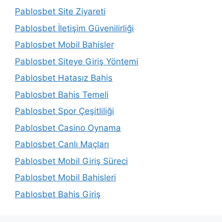
Pablosbet Site Ziyareti
Pablosbet İletişim Güvenilirliği
Pablosbet Mobil Bahisler
Pablosbet Siteye Giriş Yöntemi
Pablosbet Hatasız Bahis
Pablosbet Bahis Temeli
Pablosbet Spor Çeşitliliği
Pablosbet Casino Oynama
Pablosbet Canlı Maçları
Pablosbet Mobil Giriş Süreci
Pablosbet Mobil Bahisleri
Pablosbet Bahis Giriş