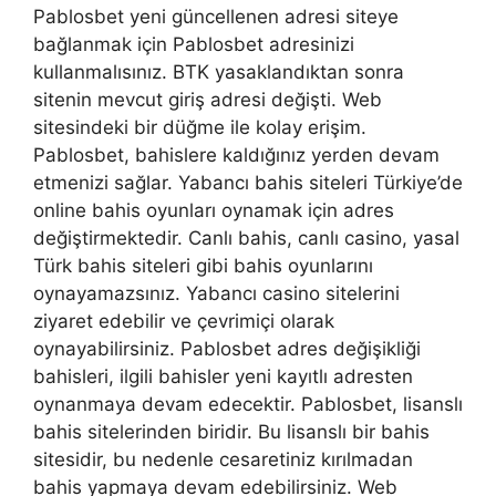
Pablosbet yeni güncellenen adresi siteye
bağlanmak için Pablosbet adresinizi
kullanmalısınız. BTK yasaklandıktan sonra
sitenin mevcut giriş adresi değişti. Web
sitesindeki bir düğme ile kolay erişim.
Pablosbet, bahislere kaldığınız yerden devam
etmenizi sağlar. Yabancı bahis siteleri Türkiye’de
online bahis oyunları oynamak için adres
değiştirmektedir. Canlı bahis, canlı casino, yasal
Türk bahis siteleri gibi bahis oyunlarını
oynayamazsınız. Yabancı casino sitelerini
ziyaret edebilir ve çevrimiçi olarak
oynayabilirsiniz. Pablosbet adres değişikliği
bahisleri, ilgili bahisler yeni kayıtlı adresten
oynanmaya devam edecektir. Pablosbet, lisanslı
bahis sitelerinden biridir. Bu lisanslı bir bahis
sitesidir, bu nedenle cesaretiniz kırılmadan
bahis yapmaya devam edebilirsiniz. Web