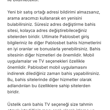
Yeni bir satış ortağı adresi bildirimi almazsanız,
arama aracımızı kullanarak en yenisini
bulabilirsiniz. Süresiz adres değiştirme bahis
sitesi, kolayca adres değiştirebileceğiniz
sitelerden biridir. Ultimate Pablosbet giriş
bilgileriniz ile diğer Pablosbet bahis hizmetlerini
en iyi oranlar ve bonuslarla yenebilirsiniz. Bahis
sitesinin diğer hizmetleri de önemlidir. Mobil
uygulamalar ve TV seçenekleri özellikle
önemlidir. Pablosbet mobil uygulamasını
indirerek dilediğiniz zaman bahis yapabilirsiniz.
Bu, bahis sitelerinde diğer hizmetler olarak
adlandırılan bu özelliklere sahip sitelerden
biridir.
Üstelik canlı bahis TV seçeneği size tahmin