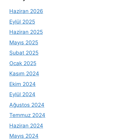
Haziran 2026
Eylül 2025
Haziran 2025
Mayıs 2025
Şubat 2025
Ocak 2025
Kasım 2024
Ekim 2024
Eylül 2024
Ağustos 2024
Temmuz 2024
Haziran 2024
Mayıs 2024