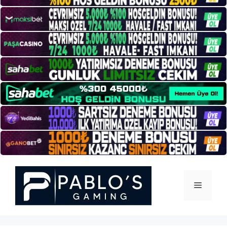
İçeriğe
atla
Menü