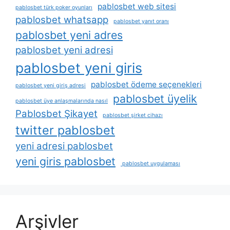
pablosbet web sitesi
pablosbet türk poker oyunları
pablosbet whatsapp
pablosbet yanıt oranı
pablosbet yeni adres
pablosbet yeni adresi
pablosbet yeni giris
pablosbet ödeme seçenekleri
pablosbet yeni giriş adresi
pablosbet üyelik
pablosbet üye anlaşmalarında nasıl
Pablosbet Şikayet
pablosbet şirket cihazı
twitter pablosbet
yeni adresi pablosbet
yeni giris pablosbet
pablosbet uygulaması
Arşivler