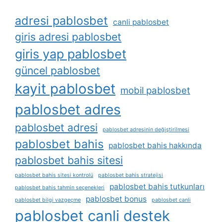
adresi pablosbet
canli pablosbet
giris adresi pablosbet
giris yap pablosbet
güncel pablosbet
kayit pablosbet
mobil pablosbet
pablosbet adres
pablosbet adresi
pablosbet adresinin değiştirilmesi
pablosbet bahis
pablosbet bahis hakkında
pablosbet bahis sitesi
pablosbet bahis sitesi kontrolü
pablosbet bahis stratejisi
pablosbet bahis tutkunları
pablosbet bahis tahmin seçenekleri
pablosbet bonus
pablosbet bilgi vazgeçme
pablosbet canli
pablosbet canli destek