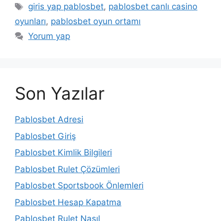
Etiketler
giris yap pablosbet
,
pablosbet canlı casino
oyunları
,
pablosbet oyun ortamı
Yorum yap
Son Yazılar
Pablosbet Adresi
Pablosbet Giriş
Pablosbet Kimlik Bilgileri
Pablosbet Rulet Çözümleri
Pablosbet Sportsbook Önlemleri
Pablosbet Hesap Kapatma
Pablosbet Rulet Nasıl