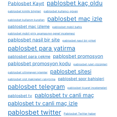
pablosbet kaç oldu
Pablosbet Kayıt
pablosbet kimlik bilgileri
pablosbet kullanıcı güven
pablosbet maç izle
pablosbet kullanım kuralları
pablosbet maç izleme
pablosbet mobil bahis
pablosbet mobil giriş aşamasının genel i̇ncelemesi
pablosbet nasil bir site
pablosbet nasıl bir şirket
pablosbet para yatirma
pablosbet promosyon
pablosbet para çekme
pablosbet promosyon kodu
pablosbet rulet çözümleri
pablosbet sitesi
pablosbet silinmeyen i̇şlemler
pablosbet spor bahisleri
pablosbet slot makineleri çalıştırma
pablosbet telegram
pablosbet ticaret i̇ncelemeleri
pablosbet tv canli maç
pablosbet tv
pablosbet tv canli maç izle
pablosbet twitter
Pablosbet Twitter haber