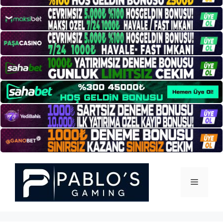
İçeriğe
atla
Menü