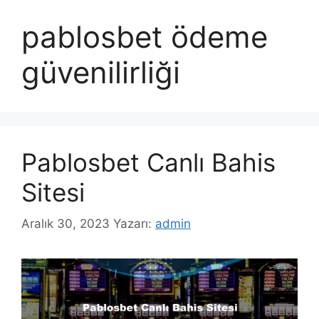
pablosbet ödeme
güvenilirliği
Pablosbet Canlı Bahis
Sitesi
Aralık 30, 2023
Yazarı:
admin