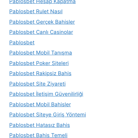
Pablosbet Hesap Kapatma
Pablosbet Rulet Nasıl
Pablosbet Gerçek Bahisler
Pablosbet Canlı Casinolar
Pablosbet
Pablosbet Mobil Tanışma
Pablosbet Poker Siteleri
Pablosbet Rakipsiz Bahis
Pablosbet Site Ziyareti
Pablosbet İletişim Güvenilirliği
Pablosbet Mobil Bahisler
Pablosbet Siteye Giriş Yöntemi
Pablosbet Hatasız Bahis
Pablosbet Bahis Temeli