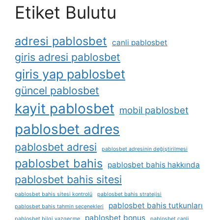
Etiket Bulutu
adresi pablosbet
canli pablosbet
giris adresi pablosbet
giris yap pablosbet
güncel pablosbet
kayit pablosbet
mobil pablosbet
pablosbet adres
pablosbet adresi
pablosbet adresinin değiştirilmesi
pablosbet bahis
pablosbet bahis hakkında
pablosbet bahis sitesi
pablosbet bahis sitesi kontrolü
pablosbet bahis stratejisi
pablosbet bahis tutkunları
pablosbet bahis tahmin seçenekleri
pablosbet bonus
pablosbet bilgi vazgeçme
pablosbet canli