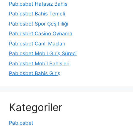
Pablosbet Hatasız Bahis
Pablosbet Bahis Temeli
Pablosbet Spor Çeşitliliği
Pablosbet Casino Oynama
Pablosbet Canlı Maçları
Pablosbet Mobil Giriş Süreci
Pablosbet Mobil Bahisleri
Pablosbet Bahis Giriş
Kategoriler
Pablosbet