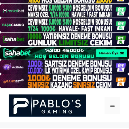
İçeriğe
atla
Menü