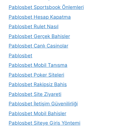
Pablosbet Sportsbook Önlemleri
Pablosbet Hesap Kapatma
Pablosbet Rulet Nasıl
Pablosbet Gerçek Bahisler
Pablosbet Canlı Casinolar
Pablosbet
Pablosbet Mobil Tanışma
Pablosbet Poker Siteleri
Pablosbet Rakipsiz Bahis
Pablosbet Site Ziyareti
Pablosbet İletişim Güvenilirliği
Pablosbet Mobil Bahisler
Pablosbet Siteye Giriş Yöntemi