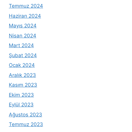
Temmuz 2024
Haziran 2024
Mayıs 2024
Nisan 2024
Mart 2024
Şubat 2024
Ocak 2024
Aralık 2023
Kasım 2023
Ekim 2023
Eylül 2023
Ağustos 2023
Temmuz 2023