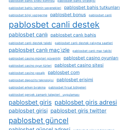
pablosbet bahis sitesi kontrolü
pablosbet bahis stratejisi
pablosbet bahis tutkunları
pablosbet bahis tahmin seçenekleri
pablosbet bonus
pablosbet bilgi vazgeçme
pablosbet canli
pablosbet canli destek
pablosbet canlı
pablosbet canlı bahis
pablosbet canlı destek talebi
pablosbet canlı destek çalışma saatleri
pablosbet canlı maç i̇zle
pablosbet canlı maç takibi
pablosbet casino oyunları
pablosbet casino müşteri güvenliği
pablosbet casino sitesi
pablosbet casino oyun türleri
pablosbet com
pablosbet casino yasağı
pablosbet erişimi
pablosbet depozito teknolojisi
pablosbet erken bırakma
pablosbet fırsat bölgeleri
pablosbet gerçek zamanlı talepleri uygulaması
pablosbet giris
pablosbet giris adresi
pablosbet girisi
pablosbet giris twitter
pablosbet güncel
pablosbet güncel adresi