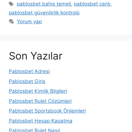
Etiketler
pablosbet bahis temeli
,
pablosbet canlı
,
pablosbet güvenilirlik kontrolü
Yorum yap
Son Yazılar
Pablosbet Adresi
Pablosbet Giriş
Pablosbet Kimlik Bilgileri
Pablosbet Rulet Çözümleri
Pablosbet Sportsbook Önlemleri
Pablosbet Hesap Kapatma
Pablosbet Rulet Nasıl