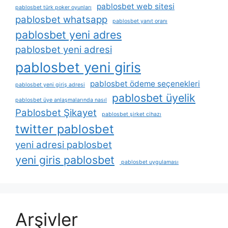
pablosbet web sitesi
pablosbet türk poker oyunları
pablosbet whatsapp
pablosbet yanıt oranı
pablosbet yeni adres
pablosbet yeni adresi
pablosbet yeni giris
pablosbet ödeme seçenekleri
pablosbet yeni giriş adresi
pablosbet üyelik
pablosbet üye anlaşmalarında nasıl
Pablosbet Şikayet
pablosbet şirket cihazı
twitter pablosbet
yeni adresi pablosbet
yeni giris pablosbet
pablosbet uygulaması
Arşivler