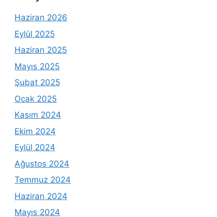
Haziran 2026
Eylül 2025
Haziran 2025
Mayıs 2025
Şubat 2025
Ocak 2025
Kasım 2024
Ekim 2024
Eylül 2024
Ağustos 2024
Temmuz 2024
Haziran 2024
Mayıs 2024