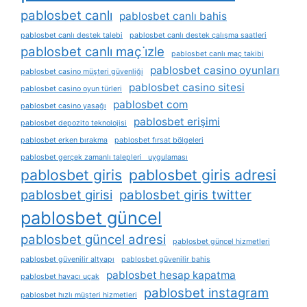
pablosbet canlı
pablosbet canlı bahis
pablosbet canlı destek talebi
pablosbet canlı destek çalışma saatleri
pablosbet canlı maç i̇zle
pablosbet canlı maç takibi
pablosbet casino oyunları
pablosbet casino müşteri güvenliği
pablosbet casino sitesi
pablosbet casino oyun türleri
pablosbet com
pablosbet casino yasağı
pablosbet erişimi
pablosbet depozito teknolojisi
pablosbet erken bırakma
pablosbet fırsat bölgeleri
pablosbet gerçek zamanlı talepleri uygulaması
pablosbet giris
pablosbet giris adresi
pablosbet girisi
pablosbet giris twitter
pablosbet güncel
pablosbet güncel adresi
pablosbet güncel hizmetleri
pablosbet güvenilir altyapı
pablosbet güvenilir bahis
pablosbet hesap kapatma
pablosbet havacı uçak
pablosbet instagram
pablosbet hızlı müşteri hizmetleri