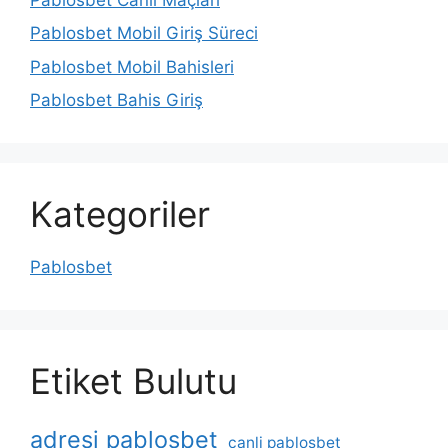
Pablosbet Mobil Giriş Süreci
Pablosbet Mobil Bahisleri
Pablosbet Bahis Giriş
Kategoriler
Pablosbet
Etiket Bulutu
adresi pablosbet
canli pablosbet