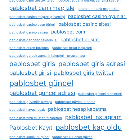
pablosbet canlı destek talebi
pablosbet canlı destek çalışma saatleri
pablosbet canlı maç i̇zle
pablosbet canlı maç takibi
pablosbet casino oyunları
pablosbet casino müşteri güvenliği
pablosbet casino sitesi
pablosbet casino oyun türleri
pablosbet com
pablosbet casino yasağı
pablosbet erişimi
pablosbet depozito teknolojisi
pablosbet erken bırakma
pablosbet fırsat bölgeleri
pablosbet gerçek zamanlı talepleri uygulaması
pablosbet giris
pablosbet giris adresi
pablosbet girisi
pablosbet giris twitter
pablosbet güncel
pablosbet güncel adresi
pablosbet güncel hizmetleri
pablosbet güvenilir altyapı
pablosbet güvenilir bahis
pablosbet hesap kapatma
pablosbet havacı uçak
pablosbet instagram
pablosbet hızlı müşteri hizmetleri
pablosbet kaç oldu
Pablosbet Kayıt
pablosbet kimlik bilgileri
pablosbet kullanıcı güven