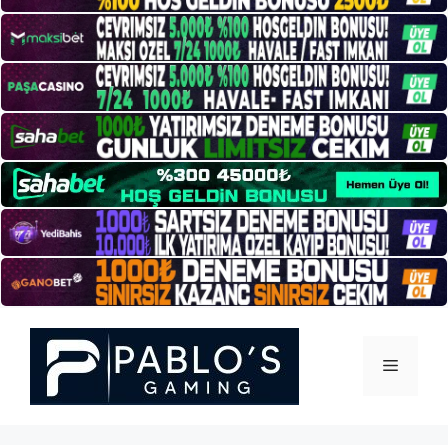
İçeriğe
atla
Menü