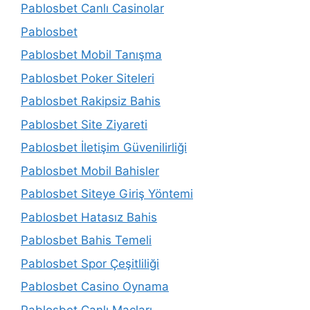
Pablosbet Canlı Casinolar
Pablosbet
Pablosbet Mobil Tanışma
Pablosbet Poker Siteleri
Pablosbet Rakipsiz Bahis
Pablosbet Site Ziyareti
Pablosbet İletişim Güvenilirliği
Pablosbet Mobil Bahisler
Pablosbet Siteye Giriş Yöntemi
Pablosbet Hatasız Bahis
Pablosbet Bahis Temeli
Pablosbet Spor Çeşitliliği
Pablosbet Casino Oynama
Pablosbet Canlı Maçları