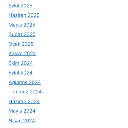
Eylül 2025
Haziran 2025
Mayıs 2025
Şubat 2025
Ocak 2025
Kasım 2024
Ekim 2024
Eylül 2024
Ağustos 2024
Temmuz 2024
Haziran 2024
Mayıs 2024
Nisan 2024