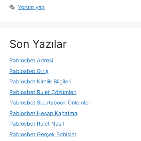
Yorum yap
Son Yazılar
Pablosbet Adresi
Pablosbet Giriş
Pablosbet Kimlik Bilgileri
Pablosbet Rulet Çözümleri
Pablosbet Sportsbook Önlemleri
Pablosbet Hesap Kapatma
Pablosbet Rulet Nasıl
Pablosbet Gerçek Bahisler