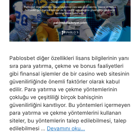
Pablosbet diğer özellikleri lisans bilgilerinin yanı
sıra para yatırma, çekme ve bonus faaliyetleri
gibi finansal işlemler de bir casino web sitesinin
güvenilirliğinde önemli faktörler olarak kabul
edilir. Para yatırma ve çekme yöntemlerinin
çokluğu ve çeşitliliği birçok bahisçinin
güvenilirliğini kanıtlıyor. Bu yöntemleri içermeyen
para yatırma ve çekme yöntemlerini kullanan
siteler, bu yöntemlerin talep edilebilmesi, talep
edilebilmesi …
Devamını oku…