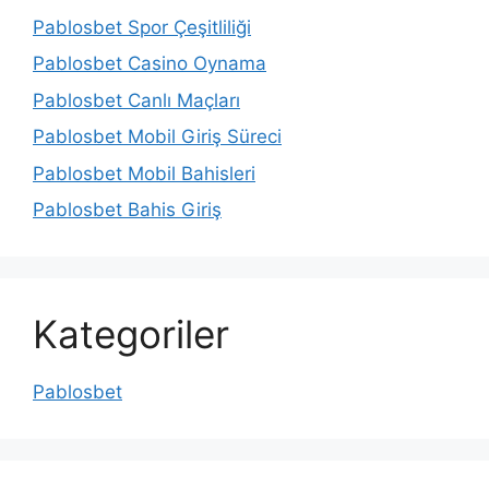
Pablosbet Spor Çeşitliliği
Pablosbet Casino Oynama
Pablosbet Canlı Maçları
Pablosbet Mobil Giriş Süreci
Pablosbet Mobil Bahisleri
Pablosbet Bahis Giriş
Kategoriler
Pablosbet