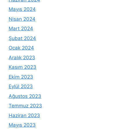
Mayıs 2024
Nisan 2024
Mart 2024
Şubat 2024
Ocak 2024
Aralık 2023
Kasım 2023
Ekim 2023
Eylül 2023
Ağustos 2023
Temmuz 2023
Haziran 2023
Mayıs 2023