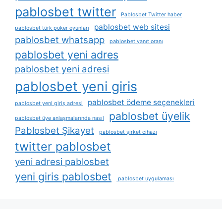
pablosbet twitter
Pablosbet Twitter haber
pablosbet web sitesi
pablosbet türk poker oyunları
pablosbet whatsapp
pablosbet yanıt oranı
pablosbet yeni adres
pablosbet yeni adresi
pablosbet yeni giris
pablosbet ödeme seçenekleri
pablosbet yeni giriş adresi
pablosbet üyelik
pablosbet üye anlaşmalarında nasıl
Pablosbet Şikayet
pablosbet şirket cihazı
twitter pablosbet
yeni adresi pablosbet
yeni giris pablosbet
pablosbet uygulaması