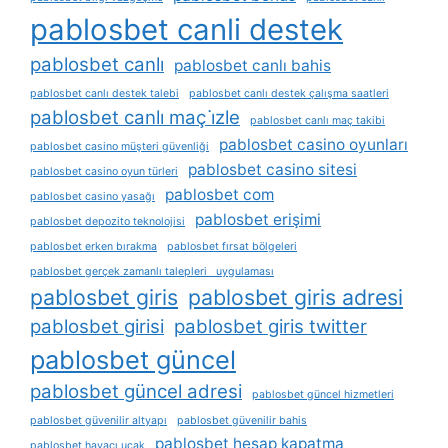
pablosbet canli destek
pablosbet canlı
pablosbet canlı bahis
pablosbet canlı destek talebi
pablosbet canlı destek çalışma saatleri
pablosbet canlı maç i̇zle
pablosbet canlı maç takibi
pablosbet casino oyunları
pablosbet casino müşteri güvenliği
pablosbet casino sitesi
pablosbet casino oyun türleri
pablosbet com
pablosbet casino yasağı
pablosbet erişimi
pablosbet depozito teknolojisi
pablosbet erken bırakma
pablosbet fırsat bölgeleri
pablosbet gerçek zamanlı talepleri uygulaması
pablosbet giris
pablosbet giris adresi
pablosbet girisi
pablosbet giris twitter
pablosbet güncel
pablosbet güncel adresi
pablosbet güncel hizmetleri
pablosbet güvenilir altyapı
pablosbet güvenilir bahis
pablosbet hesap kapatma
pablosbet havacı uçak