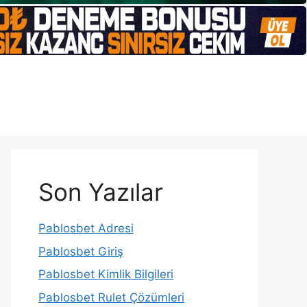
Son Yazılar
Pablosbet Adresi
Pablosbet Giriş
Pablosbet Kimlik Bilgileri
Pablosbet Rulet Çözümleri