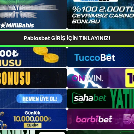
Pablosbet GİRİŞ İÇİN TIKLAYINIZ!