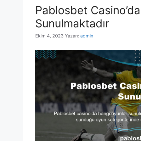
Pablosbet Casino’da
Sunulmaktadır
Ekim 4, 2023
Yazarı:
admin