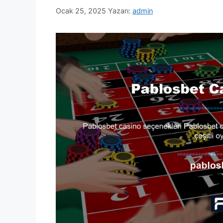
Ocak 25, 2025
Yazarı:
admin