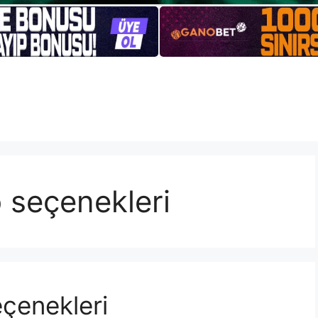
 seçenekleri
çenekleri