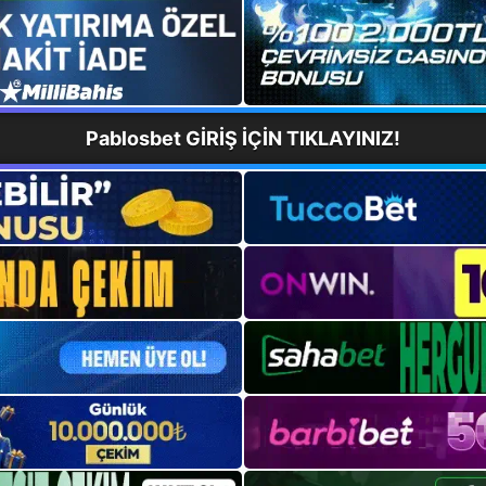
Pablosbet GİRİŞ İÇİN TIKLAYINIZ!