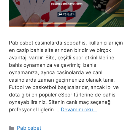
Pablosbet casinolarda seobahis, kullanıcılar için
en cazip bahis sitelerinden biridir ve birçok
avantajı vardır. Site, çeşitli spor etkinliklerine
bahis oynamanıza ve çevrimiçi bahis
oynamanıza, ayrıca casinolarda ve canlı
casinolarda zaman geçirmenize olanak tanır.
Futbol ve basketbol başlıcalarıdır, ancak lol ve
dota gibi en popüler eSpor türlerine de bahis
oynayabilirsiniz. Sitenin canlı maç seçeneği
profesyonel liglerin …
Devamını oku…
Kategoriler
Pablosbet