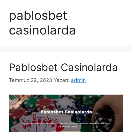
pablosbet
casinolarda
Pablosbet Casinolarda
Temmuz 29, 2023
Yazarı:
admin