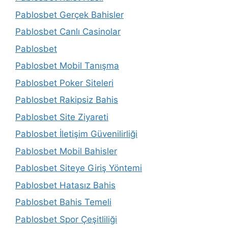
Pablosbet Gerçek Bahisler
Pablosbet Canlı Casinolar
Pablosbet
Pablosbet Mobil Tanışma
Pablosbet Poker Siteleri
Pablosbet Rakipsiz Bahis
Pablosbet Site Ziyareti
Pablosbet İletişim Güvenilirliği
Pablosbet Mobil Bahisler
Pablosbet Siteye Giriş Yöntemi
Pablosbet Hatasız Bahis
Pablosbet Bahis Temeli
Pablosbet Spor Çeşitliliği