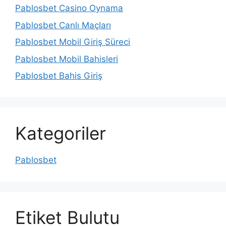
Pablosbet Casino Oynama
Pablosbet Canlı Maçları
Pablosbet Mobil Giriş Süreci
Pablosbet Mobil Bahisleri
Pablosbet Bahis Giriş
Kategoriler
Pablosbet
Etiket Bulutu