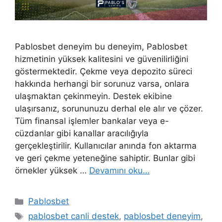
Pablosbet deneyim bu deneyim, Pablosbet
hizmetinin yüksek kalitesini ve güvenilirliğini
göstermektedir. Çekme veya depozito süreci
hakkında herhangi bir sorunuz varsa, onlara
ulaşmaktan çekinmeyin. Destek ekibine
ulaşırsanız, sorununuzu derhal ele alır ve çözer.
Tüm finansal işlemler bankalar veya e-
cüzdanlar gibi kanallar aracılığıyla
gerçekleştirilir. Kullanıcılar anında fon aktarma
ve geri çekme yeteneğine sahiptir. Bunlar gibi
örnekler yüksek …
Devamını oku…
Kategoriler
Pablosbet
Etiketler
pablosbet canli destek
,
pablosbet deneyim
,