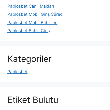
Pablosbet Canlı Maçları
Pablosbet Mobil Giriş Süreci
Pablosbet Mobil Bahisleri
Pablosbet Bahis Giriş
Kategoriler
Pablosbet
Etiket Bulutu