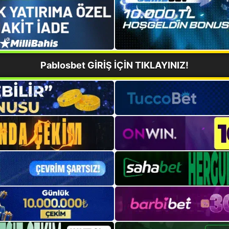
Pablosbet GİRİŞ İÇİN TIKLAYINIZ!