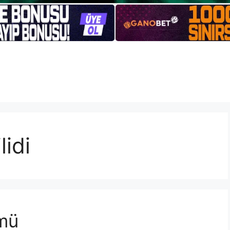
lidi
ümü