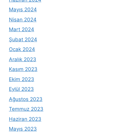
Mayıs 2024
Nisan 2024
Mart 2024
Şubat 2024
Ocak 2024
Aralık 2023
Kasım 2023
Ekim 2023
Eylül 2023
Ağustos 2023
Temmuz 2023
Haziran 2023
Mayıs 2023