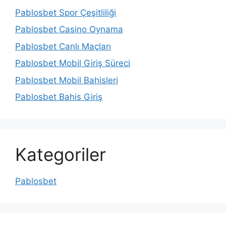
Pablosbet Spor Çeşitliliği
Pablosbet Casino Oynama
Pablosbet Canlı Maçları
Pablosbet Mobil Giriş Süreci
Pablosbet Mobil Bahisleri
Pablosbet Bahis Giriş
Kategoriler
Pablosbet