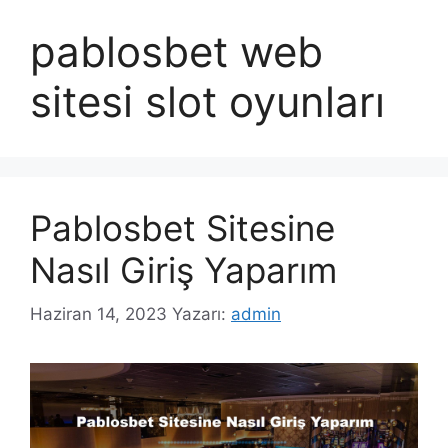
pablosbet web
sitesi slot oyunları
Pablosbet Sitesine
Nasıl Giriş Yaparım
Haziran 14, 2023
Yazarı:
admin