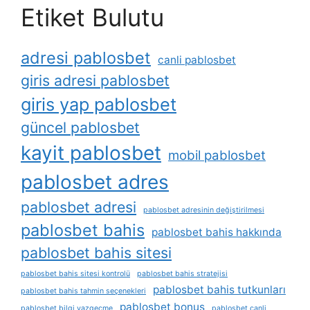
Etiket Bulutu
adresi pablosbet
canli pablosbet
giris adresi pablosbet
giris yap pablosbet
güncel pablosbet
kayit pablosbet
mobil pablosbet
pablosbet adres
pablosbet adresi
pablosbet adresinin değiştirilmesi
pablosbet bahis
pablosbet bahis hakkında
pablosbet bahis sitesi
pablosbet bahis sitesi kontrolü
pablosbet bahis stratejisi
pablosbet bahis tutkunları
pablosbet bahis tahmin seçenekleri
pablosbet bonus
pablosbet bilgi vazgeçme
pablosbet canli