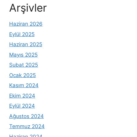
Arşivler
Haziran 2026
Eylül 2025
Haziran 2025
Mayıs 2025
Şubat 2025
Ocak 2025
Kasım 2024
Ekim 2024
Eylül 2024
Ağustos 2024
Temmuz 2024
Haziran 2024