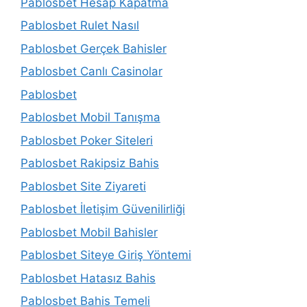
Pablosbet Hesap Kapatma
Pablosbet Rulet Nasıl
Pablosbet Gerçek Bahisler
Pablosbet Canlı Casinolar
Pablosbet
Pablosbet Mobil Tanışma
Pablosbet Poker Siteleri
Pablosbet Rakipsiz Bahis
Pablosbet Site Ziyareti
Pablosbet İletişim Güvenilirliği
Pablosbet Mobil Bahisler
Pablosbet Siteye Giriş Yöntemi
Pablosbet Hatasız Bahis
Pablosbet Bahis Temeli