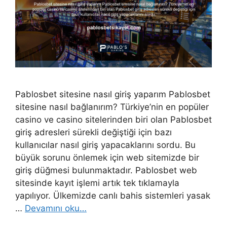
Pablosbet sitesine nasıl giriş yaparım Pablosbet
sitesine nasıl bağlanırım? Türkiye’nin en popüler
casino ve casino sitelerinden biri olan Pablosbet
giriş adresleri sürekli değiştiği için bazı
kullanıcılar nasıl giriş yapacaklarını sordu. Bu
büyük sorunu önlemek için web sitemizde bir
giriş düğmesi bulunmaktadır. Pablosbet web
sitesinde kayıt işlemi artık tek tıklamayla
yapılıyor. Ülkemizde canlı bahis sistemleri yasak
…
Devamını oku…