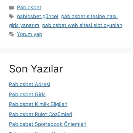
Kategoriler
Pablosbet
Etiketler
pablosbet güncel
,
pablosbet sitesine nasıl
giriş yaparım
,
pablosbet web sitesi slot oyunları
Yorum yap
Son Yazılar
Pablosbet Adresi
Pablosbet Giriş
Pablosbet Kimlik Bilgileri
Pablosbet Rulet Çözümleri
Pablosbet Sportsbook Önlemleri