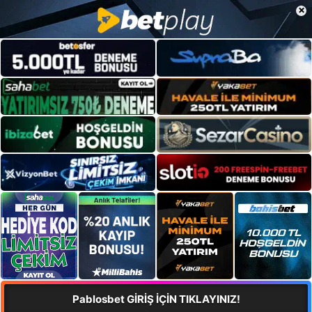
×
Pablosbet GİRİŞ İÇİN TIKLAYINIZ!