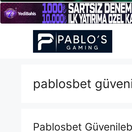
İçeriğe
atla
pablosbet güvenil
Pablosbet Güvenilebi