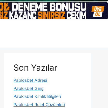
Son Yazılar
Pablosbet Adresi
Pablosbet Giriş
Pablosbet Kimlik Bilgileri
Pablosbet Rulet Çözümleri