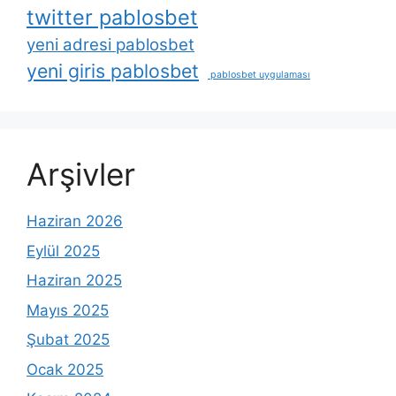
twitter pablosbet
yeni adresi pablosbet
yeni giris pablosbet
pablosbet uygulaması
Arşivler
Haziran 2026
Eylül 2025
Haziran 2025
Mayıs 2025
Şubat 2025
Ocak 2025