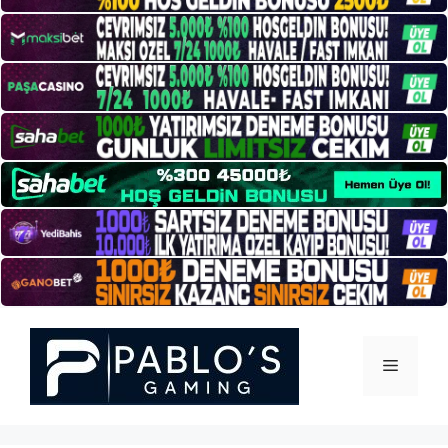
İçeriğe
atla
Menü