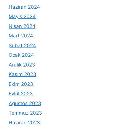
Haziran 2024
Mayıs 2024
Nisan 2024
Mart 2024
Şubat 2024
Ocak 2024
Aralık 2023
Kasım 2023
Ekim 2023
Eylül 2023
Ağustos 2023
Temmuz 2023
Haziran 2023