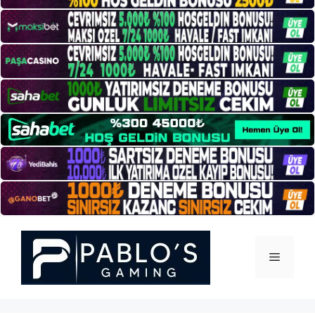
İçeriğe
atla
Menü