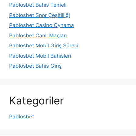
Pablosbet Bahis Temeli
Pablosbet Spor Çeşitliliği
Pablosbet Casino Oynama
Pablosbet Canlı Maçları
Pablosbet Mobil Giriş Süreci
Pablosbet Mobil Bahisleri
Pablosbet Bahis Giriş
Kategoriler
Pablosbet