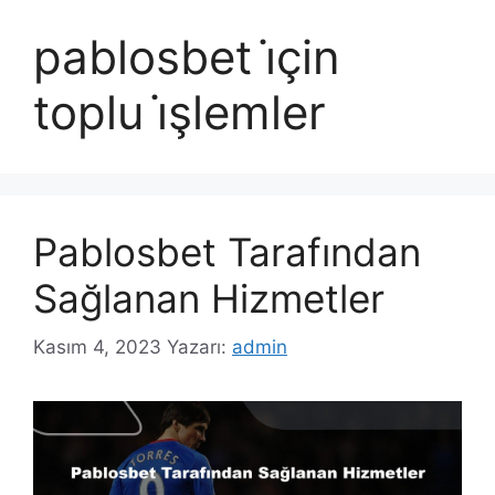
pablosbet i̇çin
toplu i̇şlemler
Pablosbet Tarafından
Sağlanan Hizmetler
Kasım 4, 2023
Yazarı:
admin