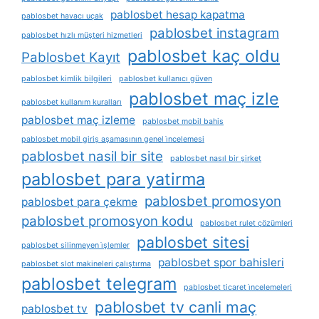
pablosbet hesap kapatma
pablosbet havacı uçak
pablosbet instagram
pablosbet hızlı müşteri hizmetleri
pablosbet kaç oldu
Pablosbet Kayıt
pablosbet kimlik bilgileri
pablosbet kullanıcı güven
pablosbet maç izle
pablosbet kullanım kuralları
pablosbet maç izleme
pablosbet mobil bahis
pablosbet mobil giriş aşamasının genel i̇ncelemesi
pablosbet nasil bir site
pablosbet nasıl bir şirket
pablosbet para yatirma
pablosbet promosyon
pablosbet para çekme
pablosbet promosyon kodu
pablosbet rulet çözümleri
pablosbet sitesi
pablosbet silinmeyen i̇şlemler
pablosbet spor bahisleri
pablosbet slot makineleri çalıştırma
pablosbet telegram
pablosbet ticaret i̇ncelemeleri
pablosbet tv canli maç
pablosbet tv