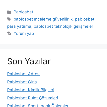
Kategoriler
Pablosbet
Etiketler
pablosbet i̇nceleme güvenilirlik
,
pablosbet
para yatirma
,
pablosbet teknolojik gelişmeler
Yorum yap
Son Yazılar
Pablosbet Adresi
Pablosbet Giriş
Pablosbet Kimlik Bilgileri
Pablosbet Rulet Çözümleri
Pablosbet Sportsbook Önlemleri