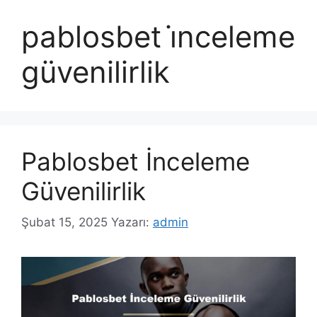
pablosbet i̇nceleme
güvenilirlik
Pablosbet İnceleme
Güvenilirlik
Şubat 15, 2025
Yazarı:
admin