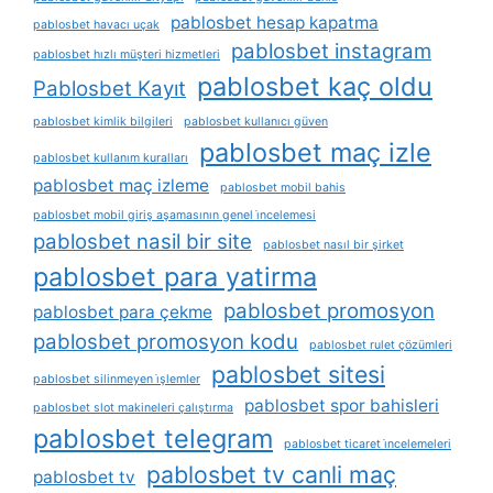
pablosbet hesap kapatma
pablosbet havacı uçak
pablosbet instagram
pablosbet hızlı müşteri hizmetleri
pablosbet kaç oldu
Pablosbet Kayıt
pablosbet kimlik bilgileri
pablosbet kullanıcı güven
pablosbet maç izle
pablosbet kullanım kuralları
pablosbet maç izleme
pablosbet mobil bahis
pablosbet mobil giriş aşamasının genel i̇ncelemesi
pablosbet nasil bir site
pablosbet nasıl bir şirket
pablosbet para yatirma
pablosbet promosyon
pablosbet para çekme
pablosbet promosyon kodu
pablosbet rulet çözümleri
pablosbet sitesi
pablosbet silinmeyen i̇şlemler
pablosbet spor bahisleri
pablosbet slot makineleri çalıştırma
pablosbet telegram
pablosbet ticaret i̇ncelemeleri
pablosbet tv canli maç
pablosbet tv