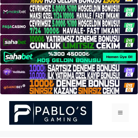
İçeriğe
atla
Menü