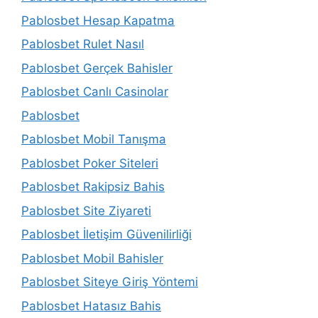
Pablosbet Hesap Kapatma
Pablosbet Rulet Nasıl
Pablosbet Gerçek Bahisler
Pablosbet Canlı Casinolar
Pablosbet
Pablosbet Mobil Tanışma
Pablosbet Poker Siteleri
Pablosbet Rakipsiz Bahis
Pablosbet Site Ziyareti
Pablosbet İletişim Güvenilirliği
Pablosbet Mobil Bahisler
Pablosbet Siteye Giriş Yöntemi
Pablosbet Hatasız Bahis