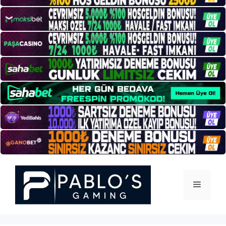
İçeriğe
atla
Menü