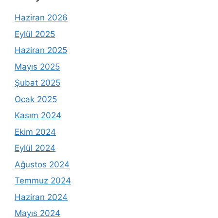
Haziran 2026
Eylül 2025
Haziran 2025
Mayıs 2025
Şubat 2025
Ocak 2025
Kasım 2024
Ekim 2024
Eylül 2024
Ağustos 2024
Temmuz 2024
Haziran 2024
Mayıs 2024