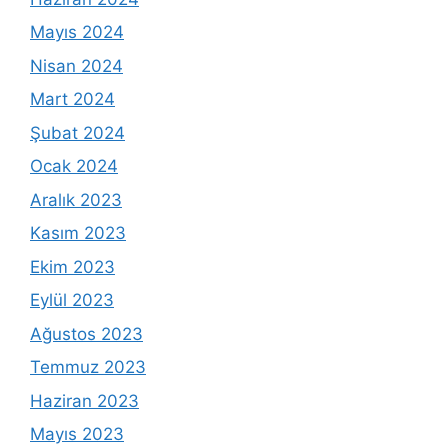
Mayıs 2024
Nisan 2024
Mart 2024
Şubat 2024
Ocak 2024
Aralık 2023
Kasım 2023
Ekim 2023
Eylül 2023
Ağustos 2023
Temmuz 2023
Haziran 2023
Mayıs 2023