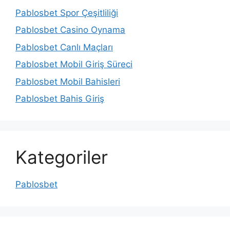
Pablosbet Spor Çeşitliliği
Pablosbet Casino Oynama
Pablosbet Canlı Maçları
Pablosbet Mobil Giriş Süreci
Pablosbet Mobil Bahisleri
Pablosbet Bahis Giriş
Kategoriler
Pablosbet