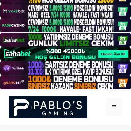
İçeriğe
atla
Menü