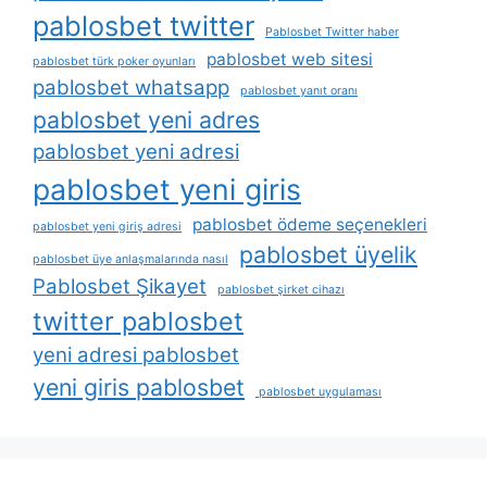
pablosbet twitter
Pablosbet Twitter haber
pablosbet web sitesi
pablosbet türk poker oyunları
pablosbet whatsapp
pablosbet yanıt oranı
pablosbet yeni adres
pablosbet yeni adresi
pablosbet yeni giris
pablosbet ödeme seçenekleri
pablosbet yeni giriş adresi
pablosbet üyelik
pablosbet üye anlaşmalarında nasıl
Pablosbet Şikayet
pablosbet şirket cihazı
twitter pablosbet
yeni adresi pablosbet
yeni giris pablosbet
pablosbet uygulaması