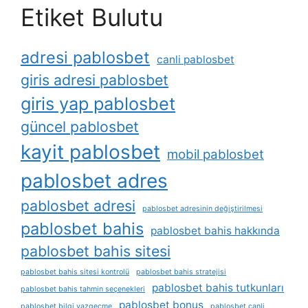
Etiket Bulutu
adresi pablosbet
canli pablosbet
giris adresi pablosbet
giris yap pablosbet
güncel pablosbet
kayit pablosbet
mobil pablosbet
pablosbet adres
pablosbet adresi
pablosbet adresinin değiştirilmesi
pablosbet bahis
pablosbet bahis hakkında
pablosbet bahis sitesi
pablosbet bahis sitesi kontrolü
pablosbet bahis stratejisi
pablosbet bahis tutkunları
pablosbet bahis tahmin seçenekleri
pablosbet bonus
pablosbet bilgi vazgeçme
pablosbet canli