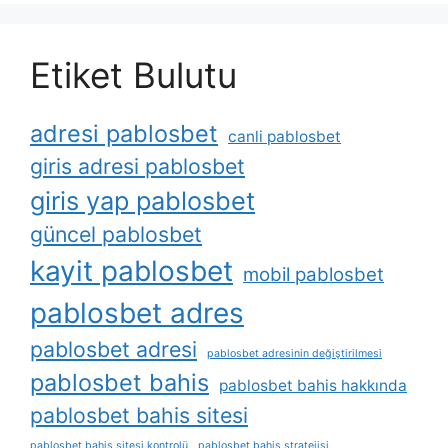
Etiket Bulutu
adresi pablosbet
canli pablosbet
giris adresi pablosbet
giris yap pablosbet
güncel pablosbet
kayit pablosbet
mobil pablosbet
pablosbet adres
pablosbet adresi
pablosbet adresinin değiştirilmesi
pablosbet bahis
pablosbet bahis hakkında
pablosbet bahis sitesi
pablosbet bahis sitesi kontrolü
pablosbet bahis stratejisi