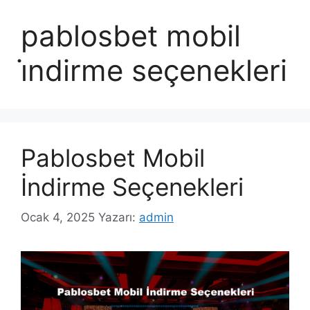
pablosbet mobil
i̇ndirme seçenekleri
Pablosbet Mobil
İndirme Seçenekleri
Ocak 4, 2025
Yazarı:
admin