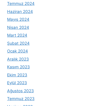
Temmuz 2024
Haziran 2024
Mayıs 2024
Nisan 2024
Mart 2024
Şubat 2024
Ocak 2024
Aralık 2023
Kasım 2023
Ekim 2023
Eylül 2023
Ağustos 2023
Temmuz 2023