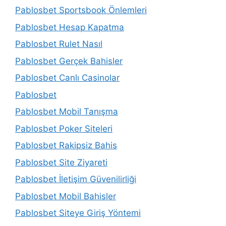
Pablosbet Sportsbook Önlemleri
Pablosbet Hesap Kapatma
Pablosbet Rulet Nasıl
Pablosbet Gerçek Bahisler
Pablosbet Canlı Casinolar
Pablosbet
Pablosbet Mobil Tanışma
Pablosbet Poker Siteleri
Pablosbet Rakipsiz Bahis
Pablosbet Site Ziyareti
Pablosbet İletişim Güvenilirliği
Pablosbet Mobil Bahisler
Pablosbet Siteye Giriş Yöntemi