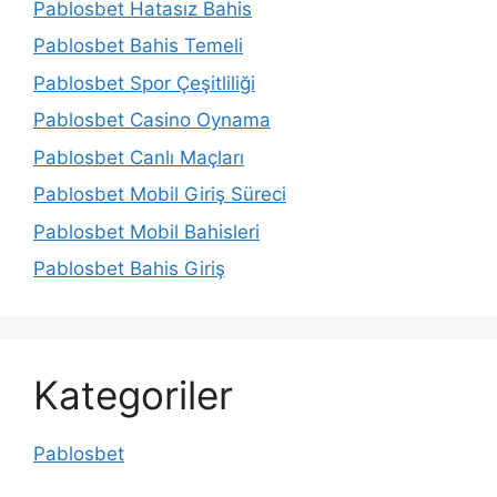
Pablosbet Hatasız Bahis
Pablosbet Bahis Temeli
Pablosbet Spor Çeşitliliği
Pablosbet Casino Oynama
Pablosbet Canlı Maçları
Pablosbet Mobil Giriş Süreci
Pablosbet Mobil Bahisleri
Pablosbet Bahis Giriş
Kategoriler
Pablosbet