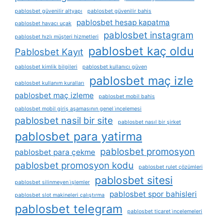
pablosbet güvenilir altyapı
pablosbet güvenilir bahis
pablosbet hesap kapatma
pablosbet havacı uçak
pablosbet instagram
pablosbet hızlı müşteri hizmetleri
pablosbet kaç oldu
Pablosbet Kayıt
pablosbet kimlik bilgileri
pablosbet kullanıcı güven
pablosbet maç izle
pablosbet kullanım kuralları
pablosbet maç izleme
pablosbet mobil bahis
pablosbet mobil giriş aşamasının genel i̇ncelemesi
pablosbet nasil bir site
pablosbet nasıl bir şirket
pablosbet para yatirma
pablosbet promosyon
pablosbet para çekme
pablosbet promosyon kodu
pablosbet rulet çözümleri
pablosbet sitesi
pablosbet silinmeyen i̇şlemler
pablosbet spor bahisleri
pablosbet slot makineleri çalıştırma
pablosbet telegram
pablosbet ticaret i̇ncelemeleri