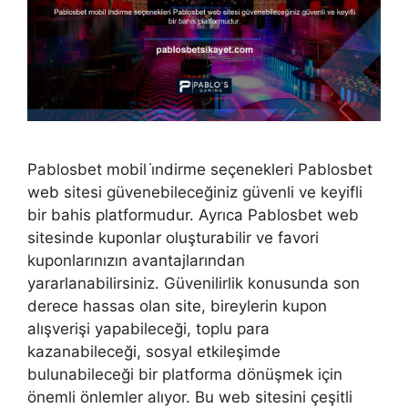
Pablosbet mobil i̇ndirme seçenekleri Pablosbet
web sitesi güvenebileceğiniz güvenli ve keyifli
bir bahis platformudur. Ayrıca Pablosbet web
sitesinde kuponlar oluşturabilir ve favori
kuponlarınızın avantajlarından
yararlanabilirsiniz. Güvenilirlik konusunda son
derece hassas olan site, bireylerin kupon
alışverişi yapabileceği, toplu para
kazanabileceği, sosyal etkileşimde
bulunabileceği bir platforma dönüşmek için
önemli önlemler alıyor. Bu web sitesini çeşitli