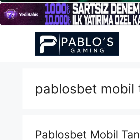
İçeriğe
atla
pablosbet mobil
Pablosbet Mobil Ta