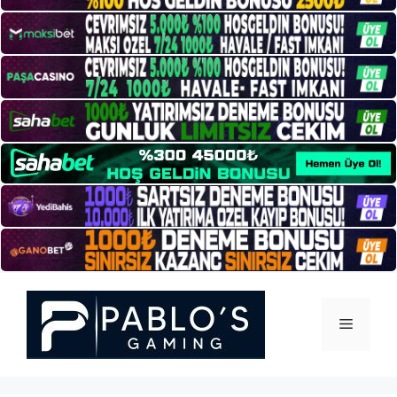
İçeriğe
atla
Menü