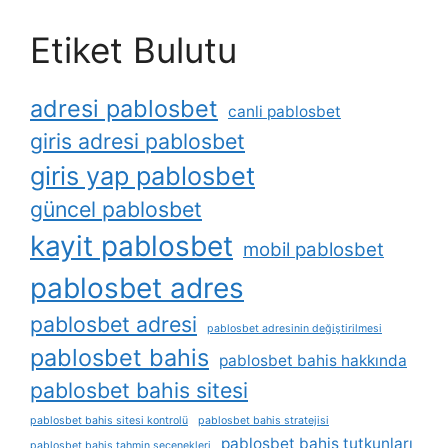
Etiket Bulutu
adresi pablosbet
canli pablosbet
giris adresi pablosbet
giris yap pablosbet
güncel pablosbet
kayit pablosbet
mobil pablosbet
pablosbet adres
pablosbet adresi
pablosbet adresinin değiştirilmesi
pablosbet bahis
pablosbet bahis hakkında
pablosbet bahis sitesi
pablosbet bahis sitesi kontrolü
pablosbet bahis stratejisi
pablosbet bahis tutkunları
pablosbet bahis tahmin seçenekleri