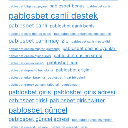
pablosbet bonus
pablosbet bilgi vazgeçme
pablosbet canli
pablosbet canli destek
pablosbet canlı
pablosbet canlı bahis
pablosbet canlı destek talebi
pablosbet canlı destek çalışma saatleri
pablosbet canlı maç i̇zle
pablosbet canlı maç takibi
pablosbet casino oyunları
pablosbet casino müşteri güvenliği
pablosbet casino sitesi
pablosbet casino oyun türleri
pablosbet com
pablosbet casino yasağı
pablosbet erişimi
pablosbet depozito teknolojisi
pablosbet erken bırakma
pablosbet fırsat bölgeleri
pablosbet gerçek zamanlı talepleri uygulaması
pablosbet giris
pablosbet giris adresi
pablosbet girisi
pablosbet giris twitter
pablosbet güncel
pablosbet güncel adresi
pablosbet güncel hizmetleri
pablosbet güvenilir altyapı
pablosbet güvenilir bahis