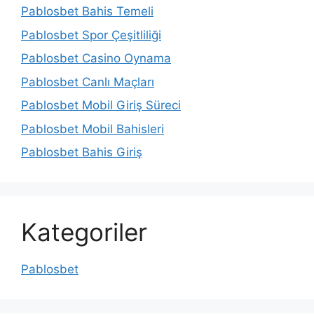
Pablosbet Bahis Temeli
Pablosbet Spor Çeşitliliği
Pablosbet Casino Oynama
Pablosbet Canlı Maçları
Pablosbet Mobil Giriş Süreci
Pablosbet Mobil Bahisleri
Pablosbet Bahis Giriş
Kategoriler
Pablosbet