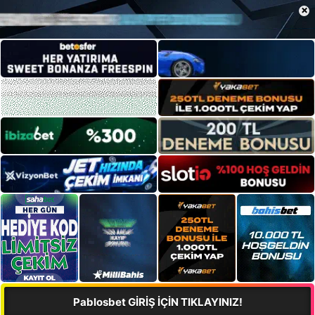
×
Pablosbet GİRİŞ İÇİN TIKLAYINIZ!