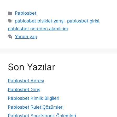
Kategoriler
Pablosbet
Etiketler
pablosbet bisiklet yarışı
,
pablosbet girisi
,
pablosbet nereden alabilirim
Yorum yap
Son Yazılar
Pablosbet Adresi
Pablosbet Giriş
Pablosbet Kimlik Bilgileri
Pablosbet Rulet Çözümleri
Pablosbet Sportsbook Önlemleri